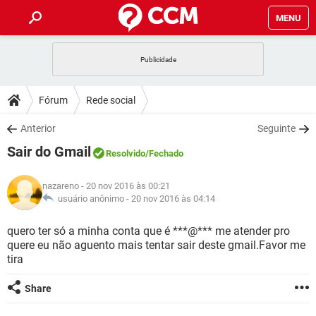
MENU
INÍCIO
JOGOS
WHATSAPP
DICAS
Fórum
Rede social
CELULAR
FACEBOOK
JOGOS
WHATSAPP
DOWNLOADS
Anterior
Seguinte
OUTLOOK
EXCEL
CELULAR
FACEBOOK
Sair do Gmail
INSTAGRAM
JOGOS
GMAIL
WHATSAPP
Resolvido
/Fechado
FÓRUM
OUTLOOK
EXCEL
GUIA DE COMPRAS
CELULAR
FACEBOOK
nazareno
- 20 nov 2016 às 00:21
INSTAGRAM
JOGOS
GMAIL
WHATSAPP
GLOSSÁRIO
usuário anônimo -
20 nov 2016 às 04:14
OUTLOOK
EXCEL
GUIA DE COMPRAS
CELULAR
FACEBOOK
INSTAGRAM
JOGOS
GMAIL
WHATSAPP
quero ter só a minha conta que é ***@*** me atender pro
OUTLOOK
EXCEL
quere eu não aguento mais tentar sair deste gmail.Favor me
GUIA DE COMPRAS
CELULAR
FACEBOOK
tira
INSTAGRAM
GMAIL
OUTLOOK
EXCEL
GUIA DE COMPRAS
Share
INSTAGRAM
GMAIL