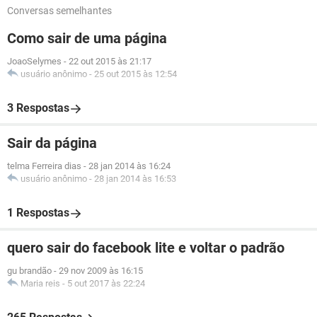
Conversas semelhantes
Como sair de uma página
JoaoSelymes
-
22 out 2015 às 21:17
usuário anônimo
-
25 out 2015 às 12:54
3 Respostas
Sair da página
telma Ferreira dias
-
28 jan 2014 às 16:24
usuário anônimo
-
28 jan 2014 às 16:53
1 Respostas
quero sair do facebook lite e voltar o padrão
gu brandão
-
29 nov 2009 às 16:15
Maria reis
-
5 out 2017 às 22:24