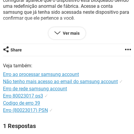
configurar aparece que o dispositivo está bloqueado devido
GUIA DE COMPRAS
uma redefinição anormal de fábrica. Acesse a conta
samsung que já tenha sido acessada neste dispositivo para
confirmar que ele pertence a você.
Coloco a senha e o id tudo certinho e dar ERRO AO
Ver mais
PROCESSAR. Caso coloco uma senha errada aparace que a
senha esta incorreta. Com a mesma senha eu entro no site
na samsung account normalmente pelo PC, cheguei até a
Share
mudar a senha para ver se funcionava e nada.
Entrei em contato com a Samsung por e-mail e até o
Veja também:
momento estou aguardando resposta.
Alguém teria uma dica para que eu possa resolver esse
Erro ao processar samsung account
problema?
Não tenho mais acesso ao email do samsung account
✓
Desde já agradeço.
Erro de rede samsung account
Erro 80023017 ps3
✓
Codigo de erro 39
Erro (80023017) PSN
✓
1 Respostas