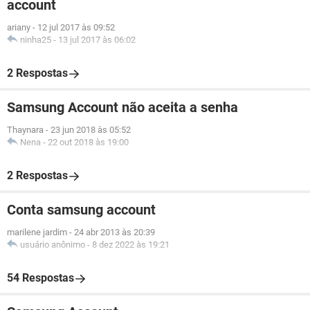
account
ariany
-
12 jul 2017 às 09:52
ninha25
-
13 jul 2017 às 06:02
2 Respostas
Samsung Account não aceita a senha
Thaynara
-
23 jun 2018 às 05:52
Nena
-
22 out 2018 às 19:00
2 Respostas
Conta samsung account
marilene jardim
-
24 abr 2013 às 20:39
usuário anônimo
-
8 dez 2022 às 19:21
54 Respostas