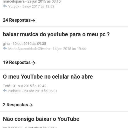
marcelopaiva
-
29 jun 2015 às 03:10
Yuryck
-
5 nov 2017 às 13:53
24 Respostas
baixar musica do youtube para o meu pc ?
gina
-
10 out 2010 às 09:35
MariaAparecidadeOliveira
-
14 jan 2018 às 19:44
19 Respostas
O meu YouTube no celular não abre
Teté
-
31 out 2015 às 19:42
ninha25
-
23 abr 2019 às 05:31
2 Respostas
Não consigo baixar o YouTube