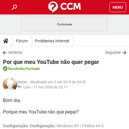
MENU
INÍCIO
JOGOS
WHATSAPP
DICAS
Fórum
Problemas Internet
CELULAR
FACEBOOK
JOGOS
WHATSAPP
DOWNLOADS
Anterior
Seguinte
OUTLOOK
EXCEL
CELULAR
FACEBOOK
Por que meu YouTube não quer pegar
INSTAGRAM
JOGOS
GMAIL
WHATSAPP
FÓRUM
OUTLOOK
EXCEL
Resolvido
/Fechado
GUIA DE COMPRAS
CELULAR
FACEBOOK
INSTAGRAM
JOGOS
GMAIL
WHATSAPP
GLOSSÁRIO
OUTLOOK
darlan
- Atualizado em 2 set 2019 às 04:32
EXCEL
GUIA DE COMPRAS
CELULAR
FACEBOOK
Lais -
11 nov 2020 às 22:11
INSTAGRAM
JOGOS
GMAIL
WHATSAPP
OUTLOOK
EXCEL
Bom dia,
GUIA DE COMPRAS
CELULAR
FACEBOOK
INSTAGRAM
GMAIL
Porque meu YouTube não que pegar?
OUTLOOK
EXCEL
GUIA DE COMPRAS
INSTAGRAM
GMAIL
Configuração:
Configuração:
Windows XP / Firefox 44.0