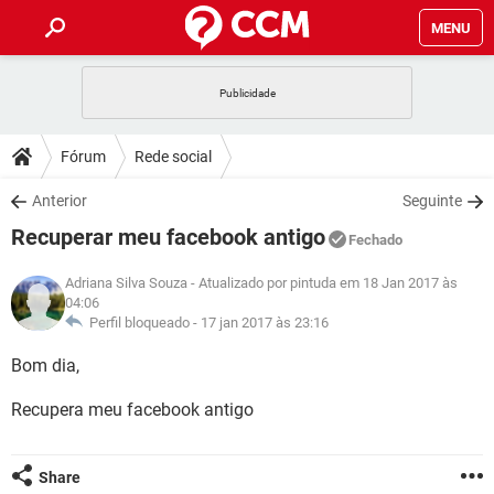
MENU
INÍCIO
JOGOS
WHATSAPP
DICAS
Fórum
Rede social
CELULAR
FACEBOOK
JOGOS
WHATSAPP
DOWNLOADS
Anterior
Seguinte
OUTLOOK
EXCEL
CELULAR
FACEBOOK
Recuperar meu facebook antigo
INSTAGRAM
JOGOS
GMAIL
WHATSAPP
Fechado
FÓRUM
OUTLOOK
EXCEL
GUIA DE COMPRAS
CELULAR
FACEBOOK
Adriana Silva Souza
- Atualizado por pintuda em 18 Jan 2017 às
INSTAGRAM
JOGOS
GMAIL
WHATSAPP
04:06
GLOSSÁRIO
OUTLOOK
EXCEL
Perfil bloqueado -
17 jan 2017 às 23:16
GUIA DE COMPRAS
CELULAR
FACEBOOK
INSTAGRAM
JOGOS
GMAIL
WHATSAPP
Bom dia,
OUTLOOK
EXCEL
GUIA DE COMPRAS
CELULAR
FACEBOOK
Recupera meu facebook antigo
INSTAGRAM
GMAIL
OUTLOOK
EXCEL
GUIA DE COMPRAS
INSTAGRAM
GMAIL
Share