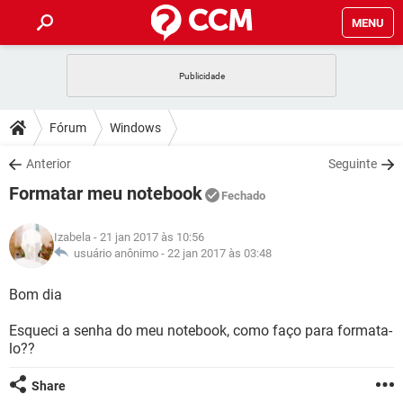
MENU
INÍCIO
JOGOS
WHATSAPP
DICAS
Fórum
Windows
CELULAR
FACEBOOK
JOGOS
WHATSAPP
DOWNLOADS
Anterior
Seguinte
OUTLOOK
EXCEL
CELULAR
FACEBOOK
Formatar meu notebook
INSTAGRAM
JOGOS
GMAIL
WHATSAPP
Fechado
FÓRUM
OUTLOOK
EXCEL
GUIA DE COMPRAS
CELULAR
FACEBOOK
Izabela
- 21 jan 2017 às 10:56
INSTAGRAM
JOGOS
GMAIL
WHATSAPP
GLOSSÁRIO
usuário anônimo -
22 jan 2017 às 03:48
OUTLOOK
EXCEL
GUIA DE COMPRAS
CELULAR
FACEBOOK
INSTAGRAM
JOGOS
GMAIL
WHATSAPP
Bom dia
OUTLOOK
EXCEL
GUIA DE COMPRAS
CELULAR
FACEBOOK
Esqueci a senha do meu notebook, como faço para formata-
INSTAGRAM
GMAIL
lo??
OUTLOOK
EXCEL
GUIA DE COMPRAS
INSTAGRAM
GMAIL
Share