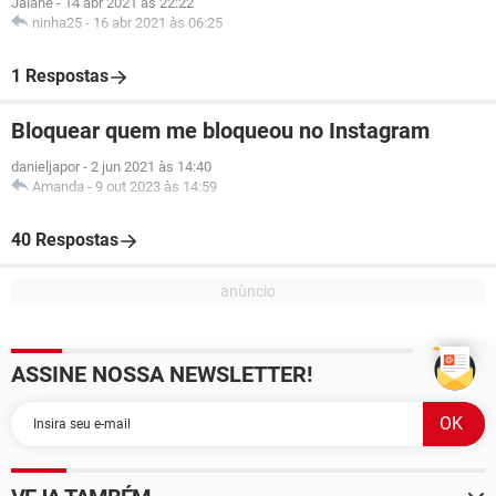
Jaiane
-
14 abr 2021 às 22:22
ninha25
-
16 abr 2021 às 06:25
1 Respostas
Bloquear quem me bloqueou no Instagram
danieljapor
-
2 jun 2021 às 14:40
Amanda
-
9 out 2023 às 14:59
40 Respostas
ASSINE NOSSA NEWSLETTER!