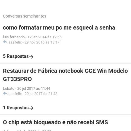
Conversas semelhantes
como formatar meu pc me esqueci a senha
luis fernando
-
12 jan 2014 às 12:56
aaafelix
-
29 nov 2016 às 13:17
5 Respostas
Restaurar de Fábrica notebook CCE Win Modelo
GT335PRO
Lobato
-
20 jul 2017 às 11:44
aaafelix
-
20 jul 2017 às 21:43
1 Respostas
O chip está bloqueado e não recebi SMS