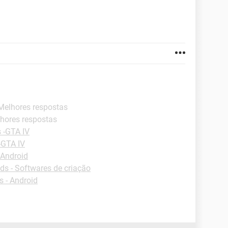
 Melhores respostas
lhores respostas
 -GTA IV
-GTA IV
 Android
s - Softwares de criação
 - Android