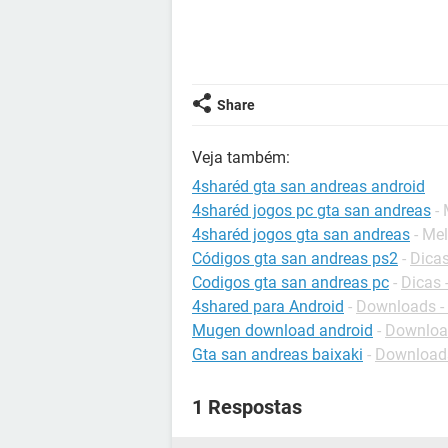
Share
Veja também:
4sharéd gta san andreas android
4sharéd jogos pc gta san andreas
-
4sharéd jogos gta san andreas
- Me
Códigos gta san andreas ps2
-
Dicas
Codigos gta san andreas pc
-
Dicas 
4shared para Android
-
Downloads -
Mugen download android
-
Download
Gta san andreas baixaki
-
Downloads
1 Respostas