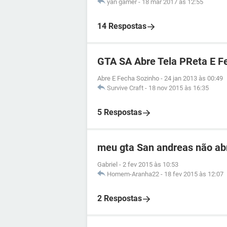
yan gamer
-
18 mar 2017 às 12:55
14 Respostas
GTA SA Abre Tela PReta E F
Abre E Fecha Sozinho
-
24 jan 2013 às 00:49
Survive Craft
-
18 nov 2015 às 16:35
5 Respostas
meu gta San andreas não abr
Gabriel
-
2 fev 2015 às 10:53
Homem-Aranha22
-
18 fev 2015 às 12:07
2 Respostas