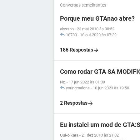
Conversas semelhantes
Porque meu GTAnao abre?
alysson
-
23 mai 2010 às 00:52
10783
-
18 out 2020 às 07:39
186 Respostas
Como rodar GTA SA MODIFI
Nz.
-
17 jun 2022 às 01:39
youngmalone
-
10 jun 2023 às 19:50
2 Respostas
Eu instalei um mod de GTA:
Gui-o-kara
-
21 dez 2010 às 21:02