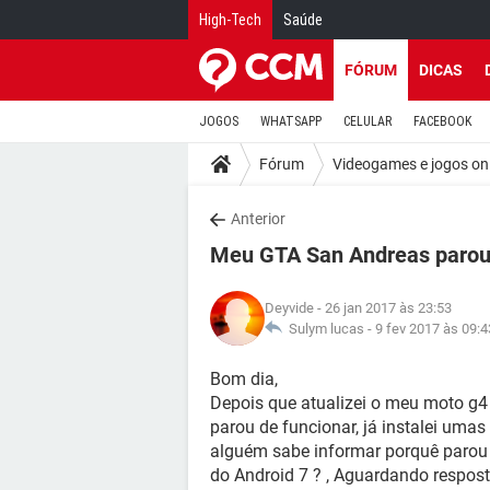
High-Tech
Saúde
FÓRUM
DICAS
JOGOS
WHATSAPP
CELULAR
FACEBOOK
Fórum
Videogames e jogos on
Anterior
Meu GTA San Andreas parou 
Deyvide
- 26 jan 2017 às 23:53
Sulym lucas -
9 fev 2017 às 09:4
Bom dia,
Depois que atualizei o meu moto g4
parou de funcionar, já instalei umas
alguém sabe informar porquê parou 
do Android 7 ? , Aguardando respos