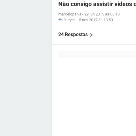
Não consigo assistir vídeos o
marcelopaiva
-
29 jun 2015 às 03:10
Yuryck
-
5 nov 2017 às 13:53
24 Respostas