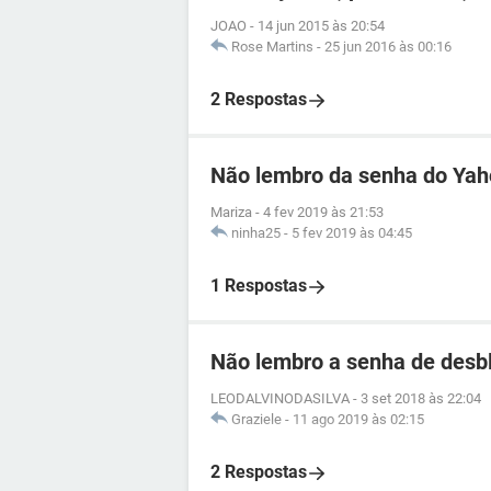
JOAO
-
14 jun 2015 às 20:54
Rose Martins
-
25 jun 2016 às 00:16
2 Respostas
Não lembro da senha do Ya
Mariza
-
4 fev 2019 às 21:53
ninha25
-
5 fev 2019 às 04:45
1 Respostas
Não lembro a senha de desb
LEODALVINODASILVA
-
3 set 2018 às 22:04
Graziele
-
11 ago 2019 às 02:15
2 Respostas