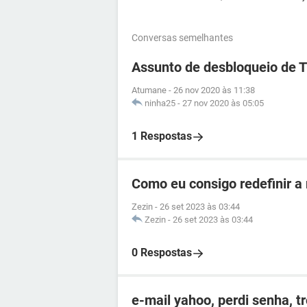
Conversas semelhantes
Assunto de desbloqueio de 
Atumane
-
26 nov 2020 às 11:38
ninha25
-
27 nov 2020 às 05:05
1 Respostas
Como eu consigo redefinir a
Zezin
-
26 set 2023 às 03:44
Zezin
-
26 set 2023 às 03:44
0 Respostas
e-mail yahoo, perdi senha, t