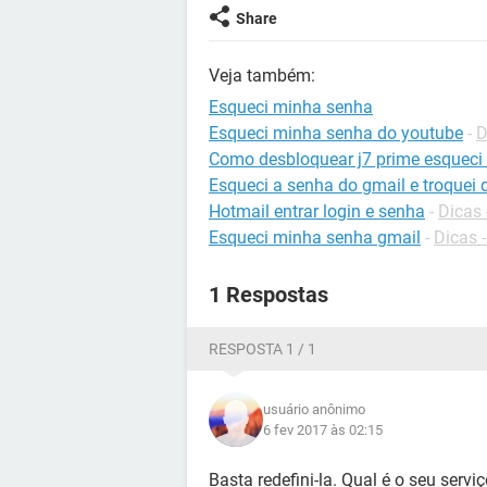
Share
Veja também:
Esqueci minha senha
Esqueci minha senha do youtube
-
D
Como desbloquear j7 prime esqueci
Esqueci a senha do gmail e troquei
Hotmail entrar login e senha
-
Dicas 
Esqueci minha senha gmail
-
Dicas 
1 Respostas
RESPOSTA 1 / 1
usuário anônimo
6 fev 2017 às 02:15
Basta redefini-la. Qual é o seu servi