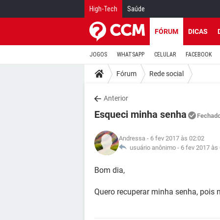
High-Tech
Saúde
FÓRUM
DICAS
JOGOS
WHATSAPP
CELULAR
FACEBOOK
Fórum
Rede social
Anterior
Esqueci minha senha
Fechad
Andressa
- 6 fev 2017 às 02:02
usuário anônimo -
6 fev 2017 às
Bom dia,
Quero recuperar minha senha, pois 