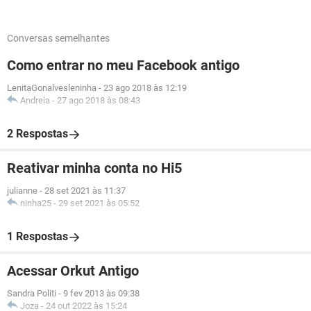
Conversas semelhantes
Como entrar no meu Facebook antigo
LenitaGonalvesleninha
-
23 ago 2018 às 12:19
Andreia
-
27 ago 2018 às 08:43
2 Respostas
Reativar minha conta no Hi5
julianne
-
28 set 2021 às 11:37
ninha25
-
29 set 2021 às 05:52
1 Respostas
Acessar Orkut Antigo
Sandra Politi
-
9 fev 2013 às 09:38
Joza
-
24 out 2022 às 15:24