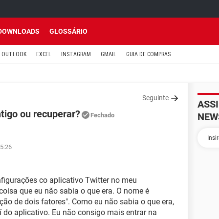
DOWNLOADS
GLOSSÁRIO
OUTLOOK
EXCEL
INSTAGRAM
GMAIL
GUIA DE COMPRAS
Seguinte
ASS
tigo ou recuperar?
NEW
Fechado
05:26
figurações co aplicativo Twitter no meu
oisa que eu não sabia o que era. O nome é
ação de dois fatores". Como eu não sabia o que era,
í do aplicativo. Eu não consigo mais entrar na