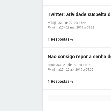
Twitter: atividade suspeita 
MTSjj
-
22 mar 2019 à 16:44
ninha25
-
23 mar 2019 à 05:28
1 Respostas
Não consigo repor a senha d
arcs1903
-
21 abr 2019 à 14:14
ninha25
-
22 abr 2019 à 05:05
1 Respostas