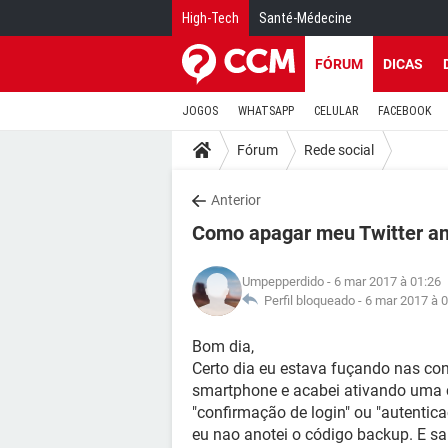
High-Tech
Santé-Médecine
FÓRUM
DICAS
JOGOS
WHATSAPP
CELULAR
FACEBOOK
Fórum
Rede social
Anterior
Como apagar meu Twitter an
Umpepperdido
- 6 mar 2017 à 01:26
Perfil bloqueado -
6 mar 2017 à 
Bom dia,
Certo dia eu estava fuçando nas con
smartphone e acabei ativando uma c
"confirmação de login" ou "autentic
eu nao anotei o código backup. E sa