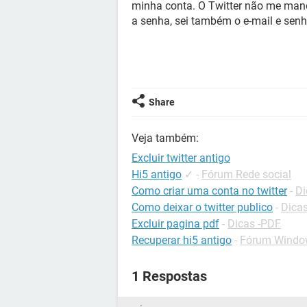
minha conta. O Twitter não me mand
a senha, sei também o e-mail e senh
Share
Veja também:
Excluir twitter antigo
Hi5 antigo
✓
-
Fórum Rede social
Como criar uma conta no twitter
-
Di
Como deixar o twitter publico
-
Dicas
Excluir pagina pdf
-
Dicas -PDF
Recuperar hi5 antigo
-
Fórum Windo
1 Respostas