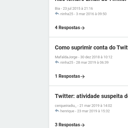
Bia
-
23 jul 2015 à 21:16
ninha25
-
3 mar 2016 à 09:50
4 Respostas
Como suprimir conta do Twi
MafaldaJorge
-
30 dez 2018 à 10:12
ninha25
-
28 mar 2019 à 06:39
1 Respostas
Twitter: atividade suspeita 
cerqueiradiu_
-
21 mar 2019 à 14:02
henrique
-
23 mar 2019 à 15:32
3 Respostas