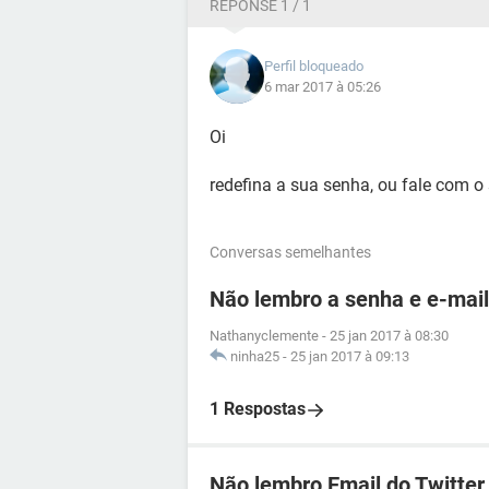
RÉPONSE 1 / 1
Perfil bloqueado
6 mar 2017 à 05:26
Oi
redefina a sua senha, ou fale com o 
Conversas semelhantes
Não lembro a senha e e-mail
Nathanyclemente
-
25 jan 2017 à 08:30
ninha25
-
25 jan 2017 à 09:13
1 Respostas
Não lembro Email do Twitter