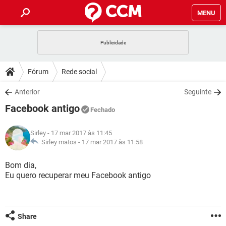
MENU
INÍCIO
JOGOS
WHATSAPP
DICAS
Fórum
Rede social
CELULAR
FACEBOOK
JOGOS
WHATSAPP
DOWNLOADS
Anterior
Seguinte
OUTLOOK
EXCEL
CELULAR
FACEBOOK
Facebook antigo
INSTAGRAM
JOGOS
GMAIL
WHATSAPP
Fechado
FÓRUM
OUTLOOK
EXCEL
GUIA DE COMPRAS
CELULAR
FACEBOOK
Sirley
- 17 mar 2017 às 11:45
INSTAGRAM
JOGOS
GMAIL
WHATSAPP
GLOSSÁRIO
Sirley matos -
17 mar 2017 às 11:58
OUTLOOK
EXCEL
GUIA DE COMPRAS
CELULAR
FACEBOOK
INSTAGRAM
JOGOS
GMAIL
WHATSAPP
Bom dia,
OUTLOOK
EXCEL
Eu quero recuperar meu Facebook antigo
GUIA DE COMPRAS
CELULAR
FACEBOOK
INSTAGRAM
GMAIL
OUTLOOK
EXCEL
GUIA DE COMPRAS
INSTAGRAM
GMAIL
Share