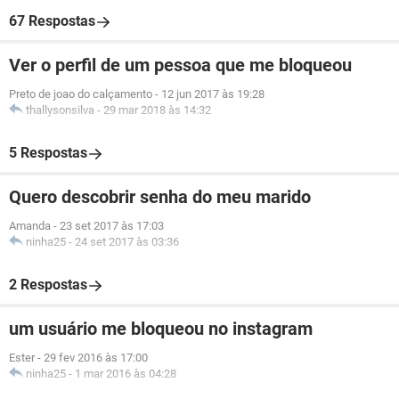
67 Respostas
Ver o perfil de um pessoa que me bloqueou
Preto de joao do calçamento
-
12 jun 2017 às 19:28
thallysonsilva
-
29 mar 2018 às 14:32
5 Respostas
Quero descobrir senha do meu marido
Amanda
-
23 set 2017 às 17:03
ninha25
-
24 set 2017 às 03:36
2 Respostas
um usuário me bloqueou no instagram
Ester
-
29 fev 2016 às 17:00
ninha25
-
1 mar 2016 às 04:28