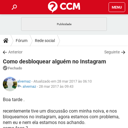
MENU
INÍCIO
JOGOS
WHATSAPP
DICAS
Fórum
Rede social
CELULAR
FACEBOOK
JOGOS
WHATSAPP
DOWNLOADS
Anterior
Seguinte
OUTLOOK
EXCEL
CELULAR
FACEBOOK
Como desbloquear alguém no Instagram
INSTAGRAM
JOGOS
GMAIL
WHATSAPP
FÓRUM
OUTLOOK
EXCEL
Fechado
GUIA DE COMPRAS
CELULAR
FACEBOOK
INSTAGRAM
JOGOS
GMAIL
WHATSAPP
GLOSSÁRIO
OUTLOOK
alvernaz
- Atualizado em 28 mar 2017 às 06:10
EXCEL
GUIA DE COMPRAS
CELULAR
FACEBOOK
alvernaz
-
28 mar 2017 às 09:43
INSTAGRAM
JOGOS
GMAIL
WHATSAPP
OUTLOOK
EXCEL
Boa tarde .
GUIA DE COMPRAS
CELULAR
FACEBOOK
INSTAGRAM
GMAIL
recentemente tive um discussão com minha noiva, e nos
OUTLOOK
EXCEL
GUIA DE COMPRAS
bloqueamos no instagram, agora estamos com problema,
INSTAGRAM
GMAIL
nem eu e nem ela estamos nos achando.