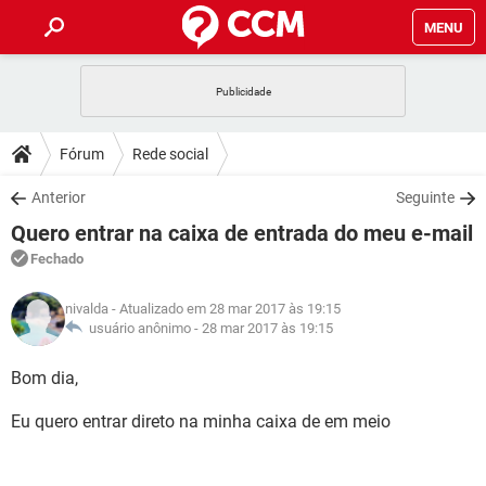
MENU
INÍCIO
JOGOS
WHATSAPP
DICAS
Fórum
Rede social
CELULAR
FACEBOOK
JOGOS
WHATSAPP
DOWNLOADS
Anterior
Seguinte
OUTLOOK
EXCEL
CELULAR
FACEBOOK
Quero entrar na caixa de entrada do meu e-mail
INSTAGRAM
JOGOS
GMAIL
WHATSAPP
FÓRUM
OUTLOOK
EXCEL
Fechado
GUIA DE COMPRAS
CELULAR
FACEBOOK
INSTAGRAM
JOGOS
GMAIL
WHATSAPP
GLOSSÁRIO
OUTLOOK
nivalda
- Atualizado em 28 mar 2017 às 19:15
EXCEL
GUIA DE COMPRAS
CELULAR
FACEBOOK
usuário anônimo -
28 mar 2017 às 19:15
INSTAGRAM
JOGOS
GMAIL
WHATSAPP
OUTLOOK
EXCEL
Bom dia,
GUIA DE COMPRAS
CELULAR
FACEBOOK
INSTAGRAM
GMAIL
Eu quero entrar direto na minha caixa de em meio
OUTLOOK
EXCEL
GUIA DE COMPRAS
INSTAGRAM
GMAIL