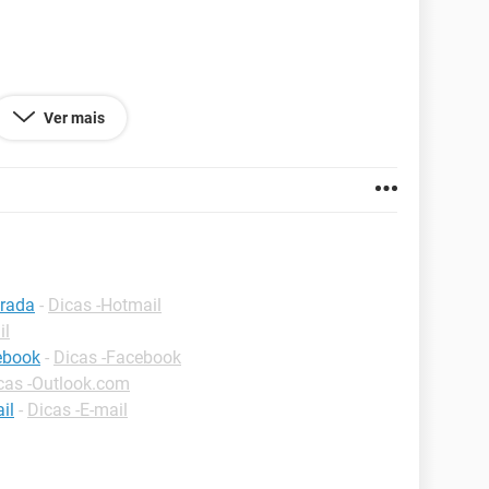
Ver mais
trada
-
Dicas -Hotmail
il
cebook
-
Dicas -Facebook
cas -Outlook.com
il
-
Dicas -E-mail