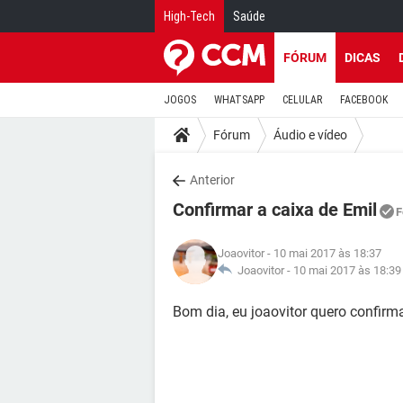
High-Tech
Saúde
FÓRUM
DICAS
JOGOS
WHATSAPP
CELULAR
FACEBOOK
Fórum
Áudio e vídeo
Anterior
Confirmar a caixa de Emil
F
Joaovitor
- 10 mai 2017 às 18:37
Joaovitor -
10 mai 2017 às 18:39
Bom dia, eu joaovitor quero confirm