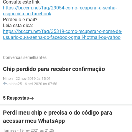
Consulte este link:
https://br.ccm.net/faq/29054-como-recuperar-a-senha-
esquecida-no-facebook
Perdeu o e-mail?
Leia esta dica:
https://br.ccm.net/faq/35319-como-recuperar-o-nome-de-
usuario-ou-a-senha-do-facebook-gmail-hotmail-ou-yahoo
Conversas semelhantes
Chip perdido para receber confirmação
Nilton
-
22 nov 2019 às 15:01
ninha25
-
6 set 2020 às 07:58
5 Respostas
Perdi meu chip e precisa o do código para
acessar meu WhatsApp
Tamires
-
19 fev 2021 às 21:25