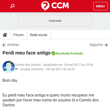
MENU
INÍCIO
JOGOS
WHATSAPP
DICAS
Fórum
Rede social
CELULAR
FACEBOOK
JOGOS
WHATSAPP
DOWNLOADS
Anterior
Seguinte
OUTLOOK
EXCEL
CELULAR
FACEBOOK
Perdi meu face antigo
INSTAGRAM
JOGOS
GMAIL
WHATSAPP
Resolvido
/Fechado
FÓRUM
OUTLOOK
EXCEL
GUIA DE COMPRAS
CELULAR
FACEBOOK
Camilo dos Santos
- Atualizado em 18 mai 2017 às 03:56
INSTAGRAM
JOGOS
GMAIL
WHATSAPP
GLOSSÁRIO
usuário anônimo -
18 mai 2017 às 03:57
OUTLOOK
EXCEL
GUIA DE COMPRAS
CELULAR
FACEBOOK
INSTAGRAM
JOGOS
GMAIL
WHATSAPP
Bom dia,
OUTLOOK
EXCEL
GUIA DE COMPRAS
CELULAR
FACEBOOK
INSTAGRAM
GMAIL
Eu perdi meu face antigo e quero muito recuperar me
OUTLOOK
EXCEL
GUIA DE COMPRAS
ajudem por favor meu nome do usuário lá e Camilo dos
INSTAGRAM
GMAIL
Santos