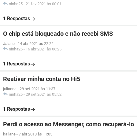
ninha25
-
21 fev 2021 às 00:01
1 Respostas
O chip está bloqueado e não recebi SMS
Jaiane
-
14 abr 2021 às 22:22
ninha25
-
16 abr 2021 às 06:25
1 Respostas
Reativar minha conta no Hi5
julianne
-
28 set 2021 às 11:37
ninha25
-
29 set 2021 às 05:52
1 Respostas
Perdi o acesso ao Messenger, como recuperá-lo
kailane
-
7 abr 2018 às 11:05