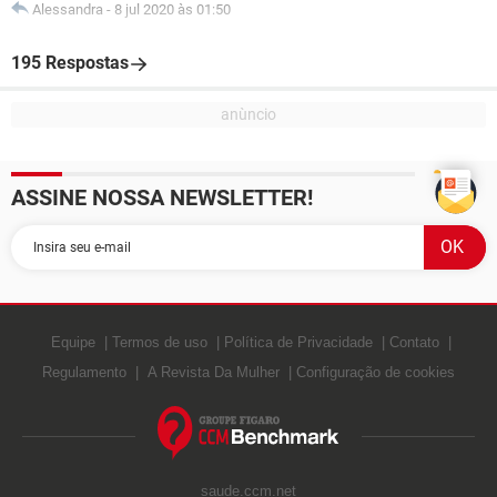
Alessandra
-
8 jul 2020 às 01:50
195 Respostas
ASSINE NOSSA NEWSLETTER!
Equipe
Termos de uso
Política de Privacidade
Contato
Regulamento
A Revista Da Mulher
Configuração de cookies
saude.ccm.net