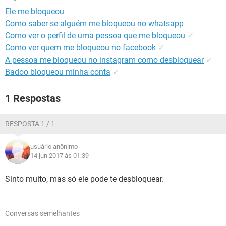
GUIA DE COMPRAS
Ele me bloqueou
Como saber se alguém me bloqueou no whatsapp
Como ver o perfil de uma pessoa que me bloqueou
✓
Como ver quem me bloqueou no facebook
✓
A pessoa me bloqueou no instagram como desbloquear
✓
Badoo bloqueou minha conta
✓
1 Respostas
RESPOSTA 1 / 1
usuário anônimo
14 jun 2017 às 01:39
Sinto muito, mas só ele pode te desbloquear.
Conversas semelhantes