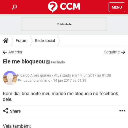
MENU
INÍCIO
JOGOS
WHATSAPP
DICAS
Fórum
Rede social
CELULAR
FACEBOOK
JOGOS
WHATSAPP
DOWNLOADS
Anterior
Seguinte
OUTLOOK
EXCEL
CELULAR
FACEBOOK
Ele me bloqueou
INSTAGRAM
JOGOS
GMAIL
WHATSAPP
Fechado
FÓRUM
OUTLOOK
EXCEL
GUIA DE COMPRAS
CELULAR
FACEBOOK
Ricardo Alves gomes
- Atualizado em 14 jun 2017 às 01:38
INSTAGRAM
JOGOS
GMAIL
WHATSAPP
GLOSSÁRIO
usuário anônimo -
14 jun 2017 às 01:39
OUTLOOK
EXCEL
GUIA DE COMPRAS
CELULAR
FACEBOOK
INSTAGRAM
JOGOS
GMAIL
WHATSAPP
Bom dia, boa noite meu marido me bloqueio no fecebook
OUTLOOK
EXCEL
dele.
GUIA DE COMPRAS
CELULAR
FACEBOOK
INSTAGRAM
GMAIL
OUTLOOK
EXCEL
Share
GUIA DE COMPRAS
INSTAGRAM
GMAIL
Veja também: