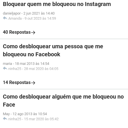
Bloquear quem me bloqueou no Instagram
danieljapor
-
2 jun 2021 às 14:40
Amanda
-
9 out 2023 às 14:59
40 Respostas
Como desbloquear uma pessoa que me
bloqueou no Facebook
maria
-
18 mai 2013 às 14:54
ninha25
-
28 mai 2020 às 04:05
14 Respostas
Como desbloquear alguém que me bloqueou no
Face
May
-
12 ago 2013 às 10:54
ninha25
-
15 mar 2020 às 05:42