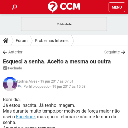
MENU
INÍCIO
JOGOS
WHATSAPP
DICAS
Fórum
Problemas Internet
CELULAR
FACEBOOK
JOGOS
WHATSAPP
DOWNLOADS
Anterior
Seguinte
OUTLOOK
EXCEL
CELULAR
FACEBOOK
Esqueci a senha. Aceito a mesma ou outra
INSTAGRAM
JOGOS
GMAIL
WHATSAPP
FÓRUM
OUTLOOK
EXCEL
Fechado
GUIA DE COMPRAS
CELULAR
FACEBOOK
INSTAGRAM
JOGOS
GMAIL
WHATSAPP
GLOSSÁRIO
OUTLOOK
Izolina Alves
- 19 jun 2017 às 07:51
EXCEL
GUIA DE COMPRAS
CELULAR
FACEBOOK
Perfil bloqueado -
19 jun 2017 às 15:58
INSTAGRAM
JOGOS
GMAIL
WHATSAPP
OUTLOOK
EXCEL
Bom dia,
GUIA DE COMPRAS
CELULAR
FACEBOOK
Já estou inscrita. Já tenho imagem.
INSTAGRAM
GMAIL
Mas durante muito tempo.por motivos de força maior não
OUTLOOK
EXCEL
GUIA DE COMPRAS
usei o
Facebook
mas quero retomar e não me lembro da
INSTAGRAM
GMAIL
senha.