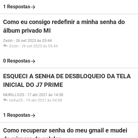
1 Respostas
Como eu consigo redefinir a minha senha do
álbum privado MI
Zezin
-
26 set 2023 às 03:44
Zezin
-
26 set 2023 às 03:44
0 Respostas
ESQUECI A SENHA DE DESBLOQUEIO DA TELA
INICIAL DO J7 PRIME
MURILLO25
-
17 abr 2021 às 14:38
ninha25
-
19 abr 2021 às 04:58
1 Respostas
Como recuperar senha do meu gmail e mudei