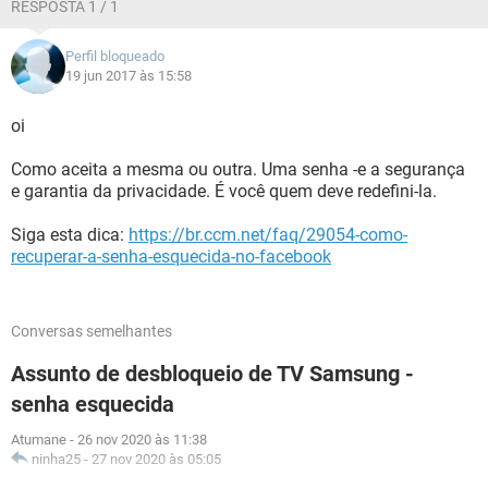
RESPOSTA 1 / 1
Perfil bloqueado
19 jun 2017 às 15:58
oi
Como aceita a mesma ou outra. Uma senha -e a segurança
e garantia da privacidade. É você quem deve redefini-la.
Siga esta dica:
https://br.ccm.net/faq/29054-como-
recuperar-a-senha-esquecida-no-facebook
Conversas semelhantes
Assunto de desbloqueio de TV Samsung -
senha esquecida
Atumane
-
26 nov 2020 às 11:38
ninha25
-
27 nov 2020 às 05:05