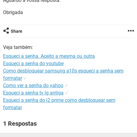
Aguardo a vossa resposta.
GUIA DE COMPRAS
Obrigada
Share
Veja também:
Esqueci a senha. Aceito a mesma ou outra
Esqueci a senha do youtube
Como desbloquear samsung a10s esqueci a senha sem
formatar
✓
Como ver a senha do yahoo
✓
Esqueci a senha tv lg antiga
✓
Esqueci a senha do j2 prime como desbloquear sem
formatar
1 Respostas