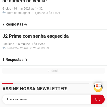
de número de celular
Greice
-
16 mar 2021 às 14:32
DemissonFagner
-
24 jan 2023 às 14:01
7 Respostas
J2 Prime com senha esquecida
Rosilene
-
25 mai 2021 às 19:57
ninha25
-
26 mai 2021 às 03:53
1 Respostas
ASSINE NOSSA NEWSLETTER!