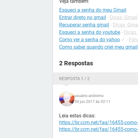
Veja também:
Esqueci a senha do meu Gmail
Entrar direto no gmail
-
Dicas -Gmail
Recuperar senha gmail
-
Dicas -Gma
Esqueci a senha do youtube
-
Dicas
Como ver a senha do yahoo
✓
-
Fór
Como saber quando criei meu gmail
2 Respostas
RESPOSTA 1 / 2
usuário anônimo
30 jun 2017 às 02:11
Leia estas dicas:
https://br.ccm.net/faq/16455-como-
https://br.ccm.net/faq/16455-como-