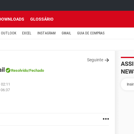
DOWNLOADS
GLOSSÁRIO
OUTLOOK
EXCEL
INSTAGRAM
GMAIL
GUIA DE COMPRAS
Seguinte
ASS
il
NEW
Resolvido
/Fechado
 02:11
 06:37