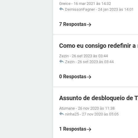
Greice
-
16 mar 2021 às 14:32
DemissonFagner
-
24 jan 2023 às 14:01
7 Respostas
Como eu consigo redefinir a
Zezin
-
26 set 2023 às 03:44
Zezin
-
26 set 2023 às 03:44
0 Respostas
Assunto de desbloqueio de 
Atumane
-
26 nov 2020 às 11:38
ninha25
-
27 nov 2020 às 05:05
1 Respostas