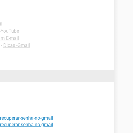
il
 -YouTube
um E-mail
-
Dicas -Gmail
recuperar-senha-no-gmail
recuperar-senha-no-gmail