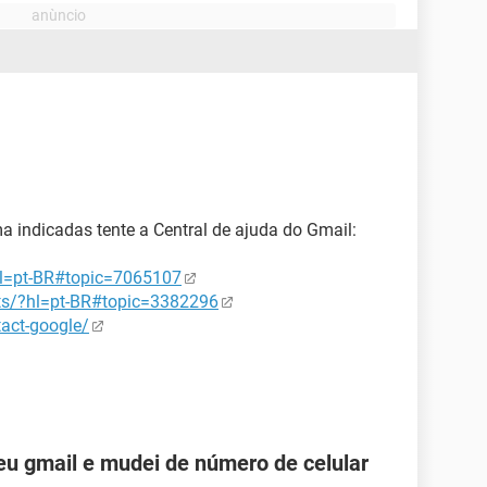
 indicadas tente a Central de ajuda do Gmail:
hl=pt-BR#topic=7065107
ts/?hl=pt-BR#topic=3382296
tact-google/
u gmail e mudei de número de celular