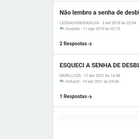
Não lembro a senha de desb
LEODALVINODASILVA
-
3 set 2018 às 22:04
Graziele
-
11 ago 2019 às 02:15
2 Respostas
ESQUECI A SENHA DE DESBL
MURILLO25
-
17 abr 2021 às 14:38
ninha25
-
19 abr 2021 às 04:58
1 Respostas