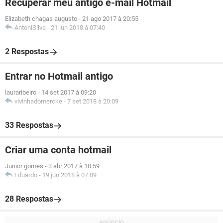
Recuperar meu antigo e-mail Hotmail
Elizabeth chagas augusto
-
21 ago 2017 à 20:55
AntoniSilva
-
21 jun 2018 à 07:40
2 Respostas
Entrar no Hotmail antigo
lauraribeiro
-
14 set 2017 à 09:20
vivinhadomercke
-
7 set 2018 à 20:09
33 Respostas
Criar uma conta hotmail
Junior gomes
-
3 abr 2017 à 10:59
Eduardo
-
19 jun 2018 à 07:09
28 Respostas