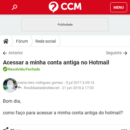
MENU
INÍCIO
JOGOS
WHATSAPP
DICAS
Fórum
Rede social
CELULAR
FACEBOOK
JOGOS
WHATSAPP
DOWNLOADS
Anterior
Seguinte
OUTLOOK
EXCEL
CELULAR
FACEBOOK
Acessar a minha conta antiga no Hotmail
INSTAGRAM
JOGOS
GMAIL
WHATSAPP
FÓRUM
OUTLOOK
EXCEL
Resolvido
/Fechado
GUIA DE COMPRAS
CELULAR
FACEBOOK
INSTAGRAM
JOGOS
GMAIL
WHATSAPP
GLOSSÁRIO
OUTLOOK
maria ines rodrigues gomes
- 5 jul 2017 à 09:16
EXCEL
GUIA DE COMPRAS
CELULAR
FACEBOOK
RosildaataidesMaciel -
21 jun 2018 à 17:03
INSTAGRAM
JOGOS
GMAIL
WHATSAPP
OUTLOOK
EXCEL
Bom dia,
GUIA DE COMPRAS
CELULAR
FACEBOOK
INSTAGRAM
GMAIL
como faço para acessar a minha conta antiga do hotmail?
OUTLOOK
EXCEL
GUIA DE COMPRAS
INSTAGRAM
GMAIL