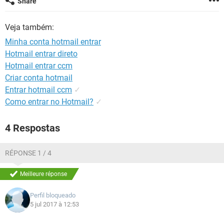
Share
GUIA DE COMPRAS
Veja também:
Minha conta hotmail entrar
Hotmail entrar direto
Hotmail entrar ccm
Criar conta hotmail
Entrar hotmail ccm
✓
Como entrar no Hotmail?
✓
4 Respostas
RÉPONSE 1 / 4
Meilleure réponse
Perfil bloqueado
5 jul 2017 à 12:53