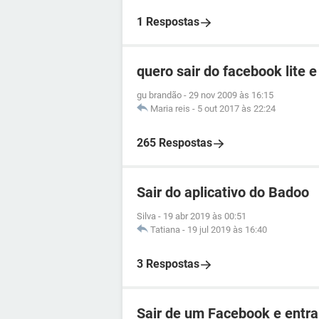
1 Respostas
quero sair do facebook lite e
gu brandão
-
29 nov 2009 às 16:15
Maria reis
-
5 out 2017 às 22:24
265 Respostas
Sair do aplicativo do Badoo
Silva
-
19 abr 2019 às 00:51
Tatiana
-
19 jul 2019 às 16:40
3 Respostas
Sair de um Facebook e entra