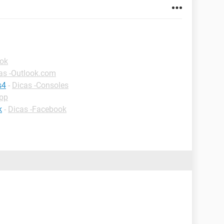
ook
as -Outlook.com
s4
-
Dicas -Consoles
pp
k
-
Dicas -Facebook