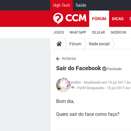
High-Tech
Saúde
FÓRUM
DICAS
JOGOS
WHATSAPP
CELULAR
FACEBOOK
Fórum
Rede social
Anterior
Sair do Facebook
Fechado
erdilei
- Atualizado em 10 jul 2017 às
Perfil bloqueado -
10 jul 2017 às
Bom dia,
Quero sair do face como faço?