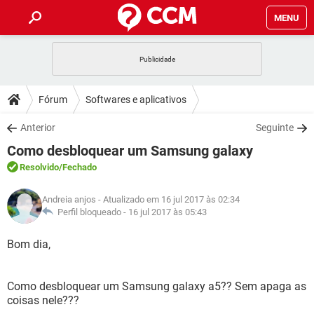
MENU
INÍCIO
JOGOS
WHATSAPP
DICAS
Fórum
Softwares e aplicativos
CELULAR
FACEBOOK
JOGOS
WHATSAPP
DOWNLOADS
Anterior
Seguinte
OUTLOOK
EXCEL
CELULAR
FACEBOOK
Como desbloquear um Samsung galaxy
INSTAGRAM
JOGOS
GMAIL
WHATSAPP
FÓRUM
OUTLOOK
EXCEL
Resolvido
/Fechado
GUIA DE COMPRAS
CELULAR
FACEBOOK
INSTAGRAM
JOGOS
GMAIL
WHATSAPP
GLOSSÁRIO
OUTLOOK
Andreia anjos
- Atualizado em 16 jul 2017 às 02:34
EXCEL
GUIA DE COMPRAS
CELULAR
FACEBOOK
Perfil bloqueado -
16 jul 2017 às 05:43
INSTAGRAM
JOGOS
GMAIL
WHATSAPP
OUTLOOK
EXCEL
Bom dia,
GUIA DE COMPRAS
CELULAR
FACEBOOK
INSTAGRAM
GMAIL
OUTLOOK
EXCEL
GUIA DE COMPRAS
Como desbloquear um Samsung galaxy a5?? Sem apaga as
INSTAGRAM
GMAIL
coisas nele???