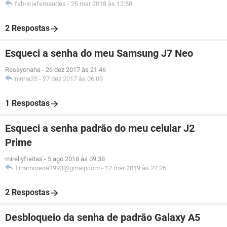
fabriciafernandes
-
25 mar 2018 às 12:58
2 Respostas
Esqueci a senha do meu Samsung J7 Neo
Resayonaha
-
26 dez 2017 às 21:46
ninha25
-
27 dez 2017 às 06:09
1 Respostas
Esqueci a senha padrão do meu celular J2
Prime
mirellyfreitas
-
5 ago 2018 às 09:38
Tinamoreira1993@gmaipcom
-
12 mar 2019 às 22:26
2 Respostas
Desbloqueio da senha de padrão Galaxy A5