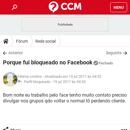
MENU
INÍCIO
JOGOS
WHATSAPP
DICAS
Fórum
Rede social
CELULAR
FACEBOOK
JOGOS
WHATSAPP
DOWNLOADS
Anterior
Seguinte
OUTLOOK
EXCEL
CELULAR
FACEBOOK
Porque fui bloqueado no Facebook
INSTAGRAM
JOGOS
GMAIL
WHATSAPP
Fechado
FÓRUM
OUTLOOK
EXCEL
GUIA DE COMPRAS
CELULAR
FACEBOOK
Fátima cristins
- Atualizado em 19 jul 2017 às 04:52
INSTAGRAM
JOGOS
GMAIL
WHATSAPP
GLOSSÁRIO
Perfil bloqueado -
19 jul 2017 às 04:53
OUTLOOK
EXCEL
GUIA DE COMPRAS
CELULAR
FACEBOOK
INSTAGRAM
JOGOS
GMAIL
WHATSAPP
Bom noite eu trabalho pelo face tenho muito contato preciso
OUTLOOK
EXCEL
divulgar nos grupos qdo voltar o normal tô perdendo cliente.
GUIA DE COMPRAS
CELULAR
FACEBOOK
INSTAGRAM
GMAIL
OUTLOOK
EXCEL
GUIA DE COMPRAS
INSTAGRAM
GMAIL