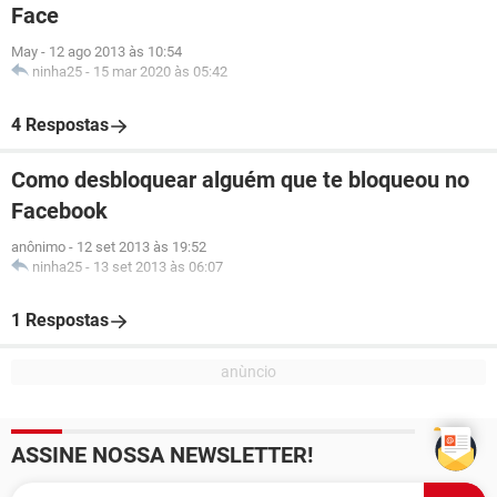
Face
May
-
12 ago 2013 às 10:54
ninha25
-
15 mar 2020 às 05:42
4 Respostas
Como desbloquear alguém que te bloqueou no
Facebook
anônimo
-
12 set 2013 às 19:52
ninha25
-
13 set 2013 às 06:07
1 Respostas
ASSINE NOSSA NEWSLETTER!