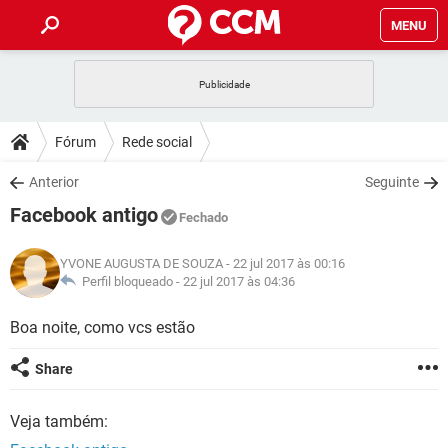
MENU
INÍCIO
JOGOS
WHATSAPP
DICAS
Fórum
Rede social
CELULAR
FACEBOOK
JOGOS
WHATSAPP
DOWNLOADS
Anterior
Seguinte
OUTLOOK
EXCEL
CELULAR
FACEBOOK
Facebook antigo
INSTAGRAM
JOGOS
GMAIL
WHATSAPP
Fechado
FÓRUM
OUTLOOK
EXCEL
GUIA DE COMPRAS
CELULAR
FACEBOOK
YVONE AUGUSTA DE SOUZA
- 22 jul 2017 às 00:16
INSTAGRAM
JOGOS
GMAIL
WHATSAPP
GLOSSÁRIO
Perfil bloqueado -
22 jul 2017 às 04:36
OUTLOOK
EXCEL
GUIA DE COMPRAS
CELULAR
FACEBOOK
INSTAGRAM
JOGOS
GMAIL
WHATSAPP
Boa noite, como vcs estão
OUTLOOK
EXCEL
GUIA DE COMPRAS
CELULAR
FACEBOOK
Share
INSTAGRAM
GMAIL
OUTLOOK
EXCEL
GUIA DE COMPRAS
Veja também:
INSTAGRAM
GMAIL