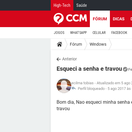
High-Tech
Saúde
FÓRUM
DICAS
JOGOS
WHATSAPP
CELULAR
FACEBOOK
Fórum
Windows
Anterior
Esqueci a senha e travou
F
ecilma tobias
- Atualizado em 5 ago 
Perfil bloqueado -
5 ago 2017 às
Bom dia, Nao esqueci minha senha e
travou