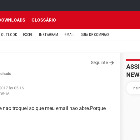
DOWNLOADS
GLOSSÁRIO
OUTLOOK
EXCEL
INSTAGRAM
GMAIL
GUIA DE COMPRAS
Seguinte
ASS
NEW
echado
2017 às 05:16
 05:16
 nao troquei so que meu email nao abre.Porque