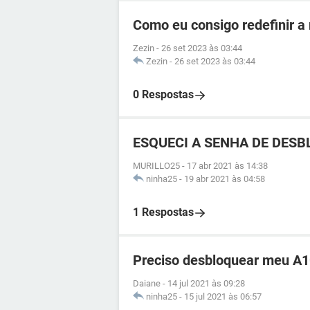
Como eu consigo redefinir a
Zezin
-
26 set 2023 às 03:44
Zezin
-
26 set 2023 às 03:44
0 Respostas
ESQUECI A SENHA DE DESBL
MURILLO25
-
17 abr 2021 às 14:38
ninha25
-
19 abr 2021 às 04:58
1 Respostas
Preciso desbloquear meu A1
Daiane
-
14 jul 2021 às 09:28
ninha25
-
15 jul 2021 às 06:57