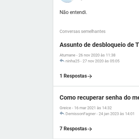
Não entendi.
Conversas semelhantes
Assunto de desbloqueio de 
Atumane
-
26 nov 2020 às 11:38
ninha25
-
27 nov 2020 às 05:05
1 Respostas
Como recuperar senha do me
Greice
-
16 mar 2021 às 14:32
DemissonFagner
-
24 jan 2023 às 14:01
7 Respostas