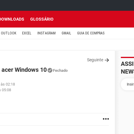
DOWNLOADS
GLOSSÁRIO
OUTLOOK
EXCEL
INSTAGRAM
GMAIL
GUIA DE COMPRAS
Seguinte
ASS
 acer Windows 10
NEW
Fechado
 às 02:18
s 05:08