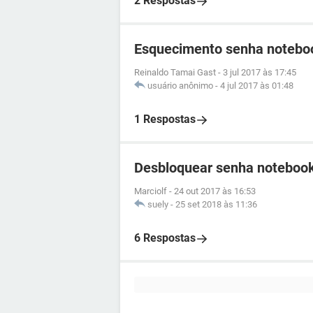
2 Respostas
Esquecimento senha noteboo
Reinaldo Tamai Gast
-
3 jul 2017 às 17:45
usuário anônimo
-
4 jul 2017 às 01:48
1 Respostas
Desbloquear senha notebook
Marciolf
-
24 out 2017 às 16:53
suely
-
25 set 2018 às 11:36
6 Respostas