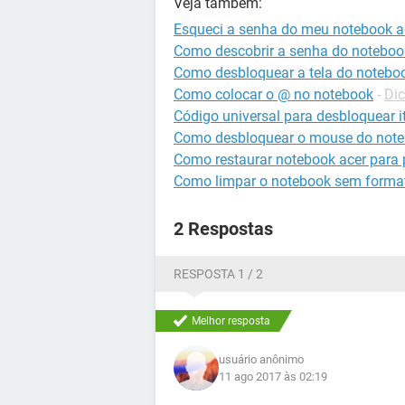
Veja também:
Esqueci a senha do meu notebook a
Como descobrir a senha do noteboo
Como desbloquear a tela do notebo
Como colocar o @ no notebook
-
Dic
Código universal para desbloquear it
Como desbloquear o mouse do note
Como restaurar notebook acer para 
Como limpar o notebook sem forma
2 Respostas
RESPOSTA 1 / 2
Melhor resposta
usuário anônimo
11 ago 2017 às 02:19