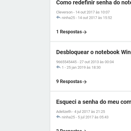
Como redefinir senha do no
Cleverson
-
14 out 2017 às 10:07
ninha25
-
14 out 2017 às 15:52
1 Respostas
Desbloquear o notebook Win
9665545445
-
27 out 2013 às 00:04
1
-
25 jan 2019 às 18:30
9 Respostas
Esqueci a senha do meu com
Adelizeth
-
4 jul 2017 às 21:25
ninha25
-
5 jul 2017 às 05:43