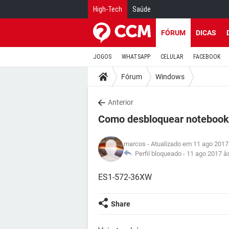
High-Tech
Saúde
FÓRUM
DICAS
JOGOS
WHATSAPP
CELULAR
FACEBOOK
Fórum
Windows
Anterior
Como desbloquear notebook
marcos
- Atualizado em 11 ago 2017
Perfil bloqueado -
11 ago 2017 à
ES1-572-36XW
Share