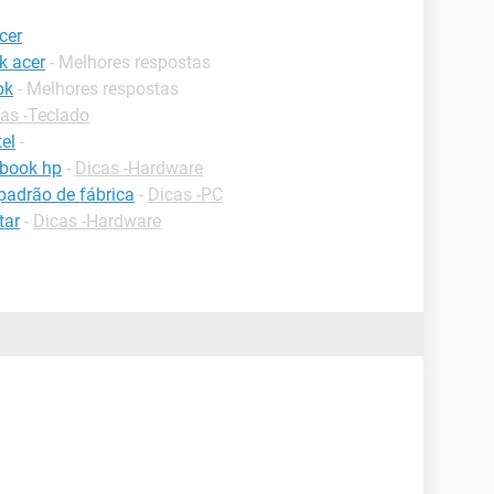
cer
k acer
- Melhores respostas
ok
- Melhores respostas
as -Teclado
el
-
book hp
-
Dicas -Hardware
padrão de fábrica
-
Dicas -PC
tar
-
Dicas -Hardware