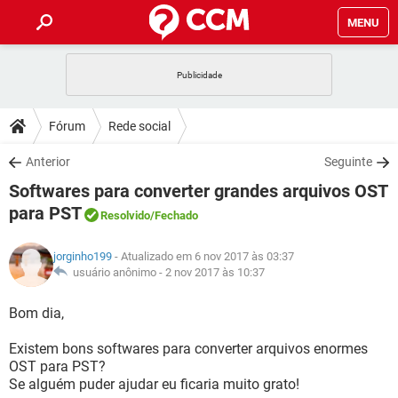
MENU
INÍCIO
JOGOS
WHATSAPP
DICAS
Fórum
Rede social
CELULAR
FACEBOOK
JOGOS
WHATSAPP
DOWNLOADS
Anterior
Seguinte
OUTLOOK
EXCEL
CELULAR
FACEBOOK
Softwares para converter grandes arquivos OST
INSTAGRAM
JOGOS
GMAIL
WHATSAPP
FÓRUM
OUTLOOK
EXCEL
para PST
Resolvido
/Fechado
GUIA DE COMPRAS
CELULAR
FACEBOOK
INSTAGRAM
JOGOS
GMAIL
WHATSAPP
GLOSSÁRIO
OUTLOOK
EXCEL
jorginho199
- Atualizado em 6 nov 2017 às 03:37
GUIA DE COMPRAS
CELULAR
FACEBOOK
usuário anônimo -
2 nov 2017 às 10:37
INSTAGRAM
JOGOS
GMAIL
WHATSAPP
OUTLOOK
EXCEL
Bom dia,
GUIA DE COMPRAS
CELULAR
FACEBOOK
INSTAGRAM
GMAIL
OUTLOOK
EXCEL
Existem bons softwares para converter arquivos enormes
GUIA DE COMPRAS
OST para PST?
INSTAGRAM
GMAIL
Se alguém puder ajudar eu ficaria muito grato!