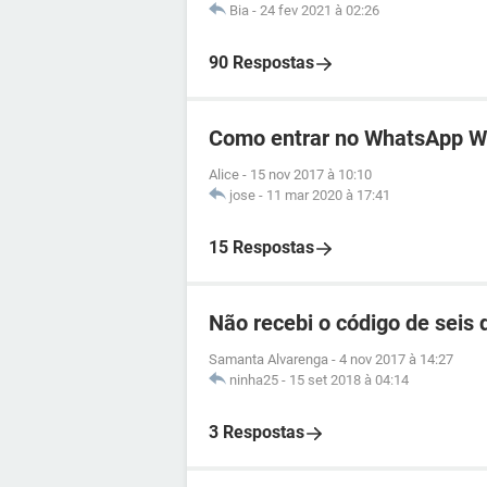
Bia
-
24 fev 2021 à 02:26
90 Respostas
Como entrar no WhatsApp 
Alice
-
15 nov 2017 à 10:10
jose
-
11 mar 2020 à 17:41
15 Respostas
Não recebi o código de seis
Samanta Alvarenga
-
4 nov 2017 à 14:27
ninha25
-
15 set 2018 à 04:14
3 Respostas