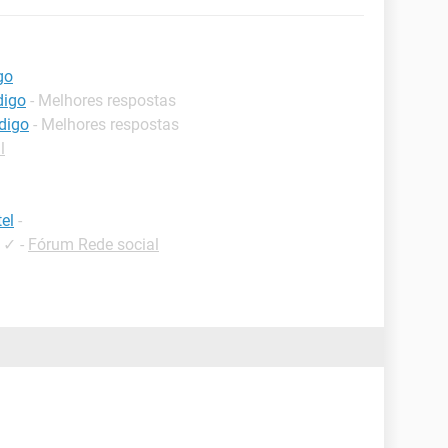
go
digo
- Melhores respostas
digo
- Melhores respostas
l
el
-
✓
-
Fórum Rede social