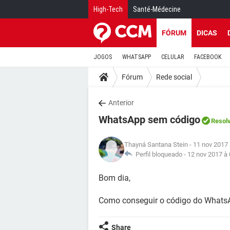
High-Tech
Santé-Médecine
FÓRUM
DICAS
JOGOS
WHATSAPP
CELULAR
FACEBOOK
Fórum
Rede social
Anterior
WhatsApp sem código
Resol
Thayná Santana Stein
- 11 nov 2017 
Perfil bloqueado -
12 nov 2017 à 
Bom dia,
Como conseguir o código do Whats
Share