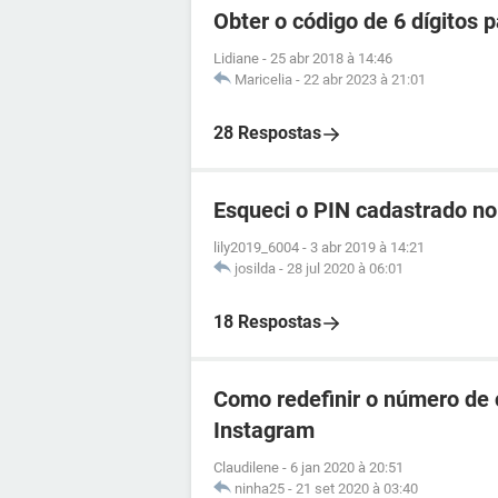
Obter o código de 6 dígitos
Lidiane
-
25 abr 2018 à 14:46
Maricelia
-
22 abr 2023 à 21:01
28 Respostas
Esqueci o PIN cadastrado n
lily2019_6004
-
3 abr 2019 à 14:21
josilda
-
28 jul 2020 à 06:01
18 Respostas
Como redefinir o número de c
Instagram
Claudilene
-
6 jan 2020 à 20:51
ninha25
-
21 set 2020 à 03:40