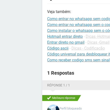
Veja também:
Como entrar no whatsapp sem codi
Como entrar no whatsapp sem o co
Como instalar o whatsapp sem o có
Hotmail entrar direto
-
Dicas -Hotmai
Entrar direto no gmail
-
Dicas -Gmail
Código ascii
-
Dicas - Codificação
Código universal para desbloquear it
Como receber codigo sms sem sinal
1 Respostas
RÉPONSE 1 / 1
Meilleure réponse
Perfil bloqueado