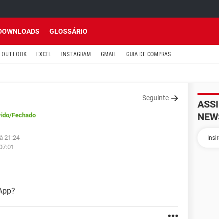
DOWNLOADS
GLOSSÁRIO
OUTLOOK
EXCEL
INSTAGRAM
GMAIL
GUIA DE COMPRAS
Seguinte
ASS
NEW
vido
/Fechado
à 21:24
07:01
App?