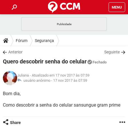
MENU
INÍCIO
JOGOS
WHATSAPP
DICAS
Fórum
Segurança
CELULAR
FACEBOOK
JOGOS
WHATSAPP
DOWNLOADS
Anterior
Seguinte
OUTLOOK
EXCEL
CELULAR
FACEBOOK
Quero descobrir senha do celular
INSTAGRAM
JOGOS
GMAIL
WHATSAPP
Fechado
FÓRUM
OUTLOOK
EXCEL
GUIA DE COMPRAS
CELULAR
FACEBOOK
Juliana
- Atualizado em 17 nov 2017 às 07:59
INSTAGRAM
JOGOS
GMAIL
WHATSAPP
GLOSSÁRIO
usuário anônimo -
17 nov 2017 às 07:59
OUTLOOK
EXCEL
GUIA DE COMPRAS
CELULAR
FACEBOOK
INSTAGRAM
JOGOS
GMAIL
WHATSAPP
Bom dia,
OUTLOOK
EXCEL
GUIA DE COMPRAS
CELULAR
FACEBOOK
Como descobrir a senha do celular sansungue gram prime
INSTAGRAM
GMAIL
OUTLOOK
EXCEL
GUIA DE COMPRAS
INSTAGRAM
GMAIL
Share