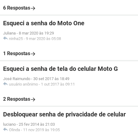
6 Respostas
Esqueci a senha do Moto One
Juliana
-
8 mar 2020 às 19:29
ninha25
-
9 mar 2020 às 05:08
1 Respostas
Esqueci a senha de tela do celular Moto G
José Raimundo
-
30 set 2017 às 18:49
usuário anônimo
-
1 out 2017 às 09:11
2 Respostas
Desbloquear senha de privacidade de celular
luciano
-
25 fev 2014 às 21:03
Olinda
-
11 nov 2019 às 19:05