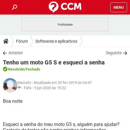
MENU
INÍCIO
JOGOS
WHATSAPP
DICAS
Fórum
Softwares e aplicativos
CELULAR
FACEBOOK
JOGOS
WHATSAPP
DOWNLOADS
Anterior
Seguinte
OUTLOOK
EXCEL
CELULAR
FACEBOOK
Tenho um moto G5 S e esqueci a senha
INSTAGRAM
JOGOS
GMAIL
WHATSAPP
FÓRUM
OUTLOOK
EXCEL
Resolvido
/Fechado
GUIA DE COMPRAS
CELULAR
FACEBOOK
INSTAGRAM
JOGOS
GMAIL
WHATSAPP
GLOSSÁRIO
OUTLOOK
Marcelo
- Atualizado em 20 fev 2019 às 04:47
EXCEL
GUIA DE COMPRAS
CELULAR
FACEBOOK
Fafa -
9 jan 2020 às 19:22
INSTAGRAM
JOGOS
GMAIL
WHATSAPP
OUTLOOK
EXCEL
Boa noite
GUIA DE COMPRAS
CELULAR
FACEBOOK
INSTAGRAM
GMAIL
OUTLOOK
EXCEL
GUIA DE COMPRAS
INSTAGRAM
GMAIL
Esqueci a senha do meu moto G5 s, alguém para ajudar?