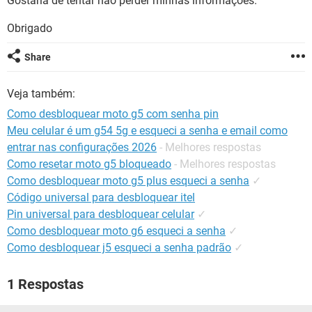
Gostaria de tentar não perder minhas informações.
GUIA DE COMPRAS
Obrigado
Share
Veja também:
Como desbloquear moto g5 com senha pin
Meu celular é um g54 5g e esqueci a senha e email como
entrar nas configurações 2026
- Melhores respostas
Como resetar moto g5 bloqueado
- Melhores respostas
Como desbloquear moto g5 plus esqueci a senha
✓
Código universal para desbloquear itel
Pin universal para desbloquear celular
✓
Como desbloquear moto g6 esqueci a senha
✓
Como desbloquear j5 esqueci a senha padrão
✓
1 Respostas