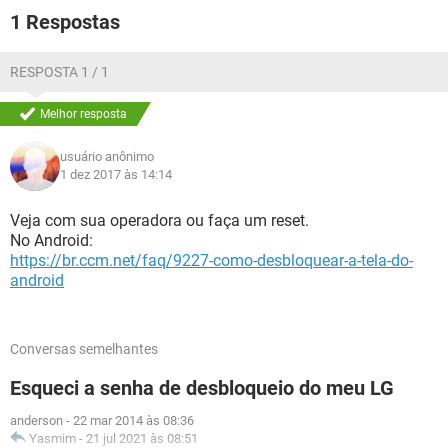
GUIA DE COMPRAS
1 Respostas
RESPOSTA 1 / 1
Melhor resposta
usuário anônimo
1 dez 2017 às 14:14
Veja com sua operadora ou faça um reset.
No Android:
https://br.ccm.net/faq/9227-como-desbloquear-a-tela-do-
android
Conversas semelhantes
Esqueci a senha de desbloqueio do meu LG
anderson
-
22 mar 2014 às 08:36
Yasmim
-
21 jul 2021 às 08:51