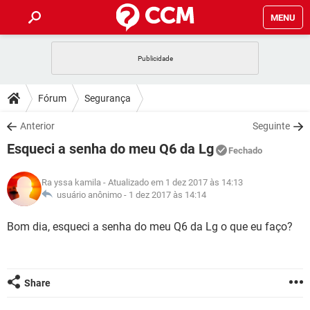
MENU
INÍCIO
JOGOS
WHATSAPP
DICAS
Fórum
Segurança
CELULAR
FACEBOOK
JOGOS
WHATSAPP
DOWNLOADS
Anterior
Seguinte
OUTLOOK
EXCEL
CELULAR
FACEBOOK
Esqueci a senha do meu Q6 da Lg
INSTAGRAM
JOGOS
GMAIL
WHATSAPP
Fechado
FÓRUM
OUTLOOK
EXCEL
GUIA DE COMPRAS
CELULAR
FACEBOOK
Ra yssa kamila
- Atualizado em 1 dez 2017 às 14:13
INSTAGRAM
JOGOS
GMAIL
WHATSAPP
GLOSSÁRIO
usuário anônimo -
1 dez 2017 às 14:14
OUTLOOK
EXCEL
GUIA DE COMPRAS
CELULAR
FACEBOOK
INSTAGRAM
JOGOS
GMAIL
WHATSAPP
Bom dia, esqueci a senha do meu Q6 da Lg o que eu faço?
OUTLOOK
EXCEL
GUIA DE COMPRAS
CELULAR
FACEBOOK
INSTAGRAM
GMAIL
OUTLOOK
EXCEL
GUIA DE COMPRAS
Share
INSTAGRAM
GMAIL