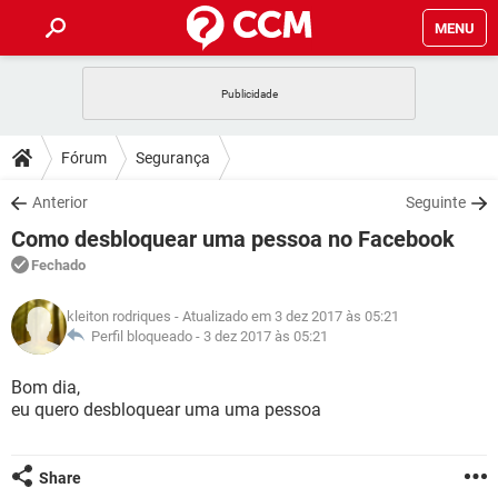
MENU
INÍCIO
JOGOS
WHATSAPP
DICAS
Fórum
Segurança
CELULAR
FACEBOOK
JOGOS
WHATSAPP
DOWNLOADS
Anterior
Seguinte
OUTLOOK
EXCEL
CELULAR
FACEBOOK
Como desbloquear uma pessoa no Facebook
INSTAGRAM
JOGOS
GMAIL
WHATSAPP
FÓRUM
OUTLOOK
EXCEL
Fechado
GUIA DE COMPRAS
CELULAR
FACEBOOK
INSTAGRAM
JOGOS
GMAIL
WHATSAPP
GLOSSÁRIO
OUTLOOK
kleiton rodriques
- Atualizado em 3 dez 2017 às 05:21
EXCEL
GUIA DE COMPRAS
CELULAR
FACEBOOK
Perfil bloqueado -
3 dez 2017 às 05:21
INSTAGRAM
JOGOS
GMAIL
WHATSAPP
OUTLOOK
EXCEL
Bom dia,
GUIA DE COMPRAS
CELULAR
FACEBOOK
eu quero desbloquear uma uma pessoa
INSTAGRAM
GMAIL
OUTLOOK
EXCEL
GUIA DE COMPRAS
INSTAGRAM
GMAIL
Share