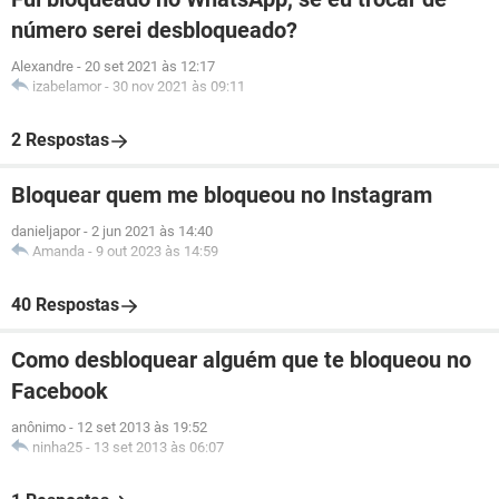
número serei desbloqueado?
Alexandre
-
20 set 2021 às 12:17
izabelamor
-
30 nov 2021 às 09:11
2 Respostas
Bloquear quem me bloqueou no Instagram
danieljapor
-
2 jun 2021 às 14:40
Amanda
-
9 out 2023 às 14:59
40 Respostas
Como desbloquear alguém que te bloqueou no
Facebook
anônimo
-
12 set 2013 às 19:52
ninha25
-
13 set 2013 às 06:07