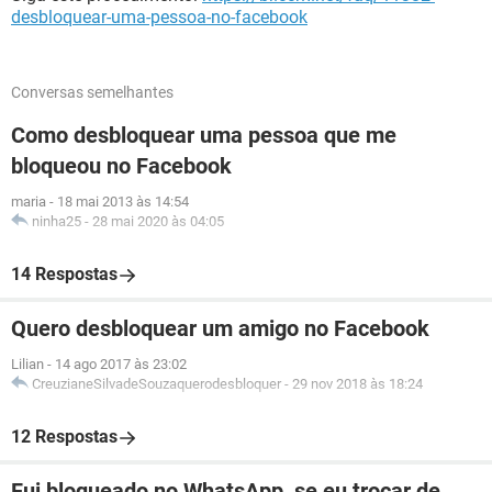
desbloquear-uma-pessoa-no-facebook
Conversas semelhantes
Como desbloquear uma pessoa que me
bloqueou no Facebook
maria
-
18 mai 2013 às 14:54
ninha25
-
28 mai 2020 às 04:05
14 Respostas
Quero desbloquear um amigo no Facebook
Lilian
-
14 ago 2017 às 23:02
CreuzianeSilvadeSouzaquerodesbloquer
-
29 nov 2018 às 18:24
12 Respostas
Fui bloqueado no WhatsApp, se eu trocar de