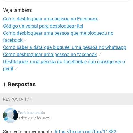
GUIA DE COMPRAS
Veja também:
Como desbloquear uma pessoa no Facebook
Código universal para desbloquear itel
Como desbloquear uma pessoa que me bloqueou no
facebook
✓
Como saber a data que bloqueei uma pessoa no whatsapp
Como desbloquear uma pessoa no facebook
✓
Desbloqueei uma pessoa no facebook e não consigo ver o
perfil
✓
1 Respostas
RESPOSTA 1 / 1
Perfil bloqueado
3 dez 2017 às 05:21
Siga este procedimento:
https://br.ccm.net/faq/11382-