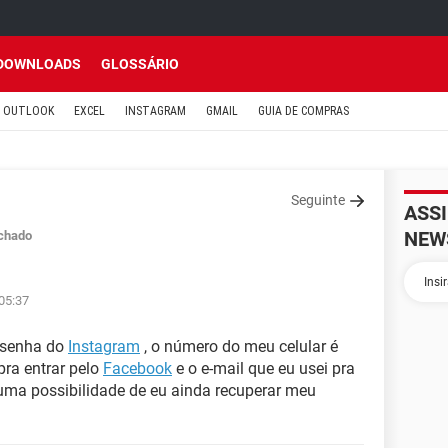
DOWNLOADS
GLOSSÁRIO
OUTLOOK
EXCEL
INSTAGRAM
GMAIL
GUIA DE COMPRAS
Seguinte
ASS
NEW
chado
05:37
 senha do
Instagram
, o número do meu celular é
pra entrar pelo
Facebook
e o e-mail que eu usei pra
guma possibilidade de eu ainda recuperar meu