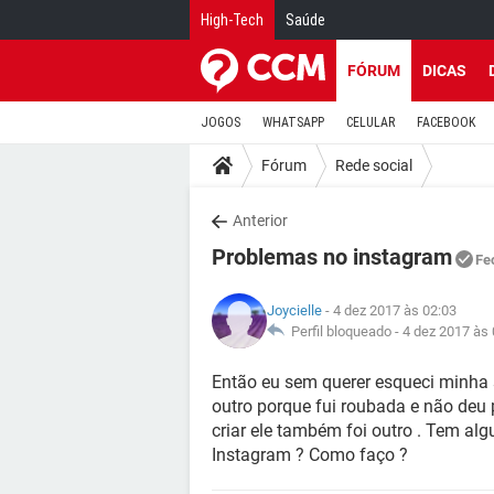
High-Tech
Saúde
FÓRUM
DICAS
JOGOS
WHATSAPP
CELULAR
FACEBOOK
Fórum
Rede social
Anterior
Problemas no instagram
Fe
Joycielle
- 4 dez 2017 às 02:03
Perfil bloqueado -
4 dez 2017 às 
Então eu sem querer esqueci minha
outro porque fui roubada e não deu 
criar ele também foi outro . Tem al
Instagram ? Como faço ?