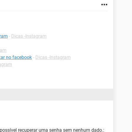
gram
-
Dicas -Instagram
ram
ar no facebook
-
Dicas -Instagram
tagram
 Impossível recuperar uma senha sem nenhum dado.: