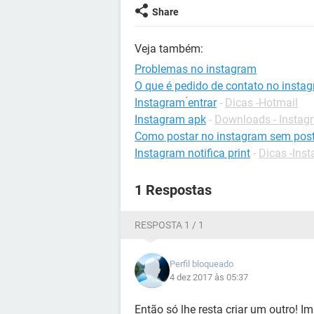
Share
Veja também:
Problemas no instagram
O que é pedido de contato no insta
Instagram ́entrar
-
Dicas -Hotmail
Instagram apk
-
Downloads - Instag
Como postar no instagram sem post
Instagram notifica print
-
Dicas -Ins
1 Respostas
RESPOSTA 1 / 1
Perfil bloqueado
4 dez 2017 às 05:37
Então só lhe resta criar um outro!