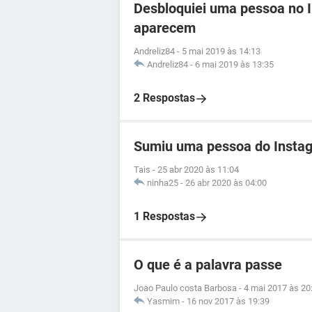
Desbloquiei uma pessoa no 
aparecem
Andreliz84
-
5 mai 2019 às 14:13
Andreliz84
-
6 mai 2019 às 13:35
2 Respostas
Sumiu uma pessoa do Insta
Tais
-
25 abr 2020 às 11:04
ninha25
-
26 abr 2020 às 04:00
1 Respostas
O que é a palavra passe
Joao Paulo costa Barbosa
-
4 mai 2017 às 20
Yasmim
-
16 nov 2017 às 19:39