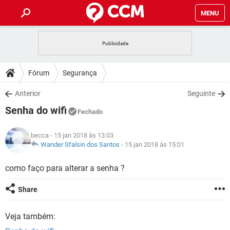
MENU
INÍCIO
JOGOS
WHATSAPP
DICAS
Fórum
Segurança
CELULAR
FACEBOOK
JOGOS
WHATSAPP
DOWNLOADS
Anterior
Seguinte
OUTLOOK
EXCEL
CELULAR
FACEBOOK
Senha do wifi
INSTAGRAM
JOGOS
GMAIL
WHATSAPP
Fechado
FÓRUM
OUTLOOK
EXCEL
GUIA DE COMPRAS
CELULAR
FACEBOOK
becca
- 15 jan 2018 às 13:03
INSTAGRAM
JOGOS
GMAIL
WHATSAPP
GLOSSÁRIO
Wander Sfalsin dos Santos
-
15 jan 2018 às 15:01
OUTLOOK
EXCEL
GUIA DE COMPRAS
CELULAR
FACEBOOK
INSTAGRAM
JOGOS
GMAIL
WHATSAPP
como faço para alterar a senha ?
OUTLOOK
EXCEL
GUIA DE COMPRAS
CELULAR
FACEBOOK
Share
INSTAGRAM
GMAIL
OUTLOOK
EXCEL
GUIA DE COMPRAS
Veja também:
INSTAGRAM
GMAIL