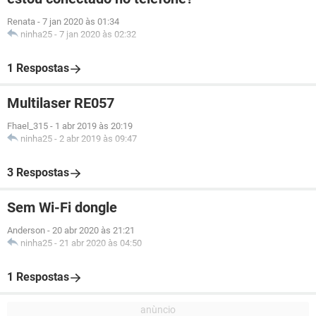
Renata
-
7 jan 2020 às 01:34
ninha25
-
7 jan 2020 às 02:32
1 Respostas
Multilaser RE057
Fhael_315
-
1 abr 2019 às 20:19
ninha25
-
2 abr 2019 às 09:47
3 Respostas
Sem Wi-Fi dongle
Anderson
-
20 abr 2020 às 21:21
ninha25
-
21 abr 2020 às 04:50
1 Respostas