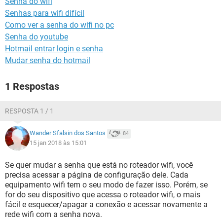
Senha do wifi
GUIA DE COMPRAS
Senhas para wifi difícil
Como ver a senha do wifi no pc
Senha do youtube
Hotmail entrar login e senha
Mudar senha do hotmail
1 Respostas
RESPOSTA 1 / 1
Wander Sfalsin dos Santos
84
15 jan 2018 às 15:01
Se quer mudar a senha que está no roteador wifi, você
precisa acessar a página de configuração dele. Cada
equipamento wifi tem o seu modo de fazer isso. Porém, se
for do seu dispositivo que acessa o roteador wifi, o mais
fácil e esquecer/apagar a conexão e acessar novamente a
rede wifi com a senha nova.