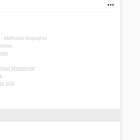
- Melhores respostas
postas
ogle
ahoo! Messenger
e
as -iOS