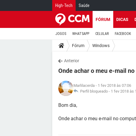
High-Tech
Saúde
FÓRUM
DICAS
JOGOS
WHATSAPP
CELULAR
FACEBOOK
Fórum
Windows
Anterior
Onde achar o meu e-mail no
Marlilacerda
- 1 fev 2018 às 07:06
Perfil bloqueado -
1 fev 2018 às 
Bom dia,
Onde achar o meu e-mail no compu