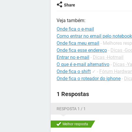
Share
Veja também:
Onde fica o e-mail
Como entrar no email pelo notebook
Onde fica meu email
- Melhores res
Onde fica esse endereço
-
Dicas -Go
Entrar no e-mail
-
Dicas -Hotmail
O que é e-mail alternativo
-
Dicas -Y
Onde fica o shift
✓
-
Fórum Hardwar
Onde fica o roteador do iphone
-
Dic
1 Respostas
RESPOSTA 1 / 1
Melhor resposta