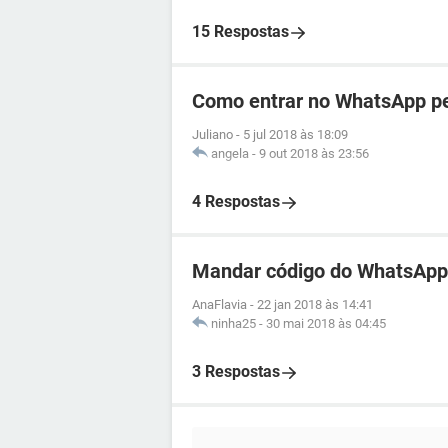
15 Respostas
Como entrar no WhatsApp p
Juliano
-
5 jul 2018 às 18:09
angela
-
9 out 2018 às 23:56
4 Respostas
Mandar código do WhatsApp 
AnaFlavia
-
22 jan 2018 às 14:41
ninha25
-
30 mai 2018 às 04:45
3 Respostas