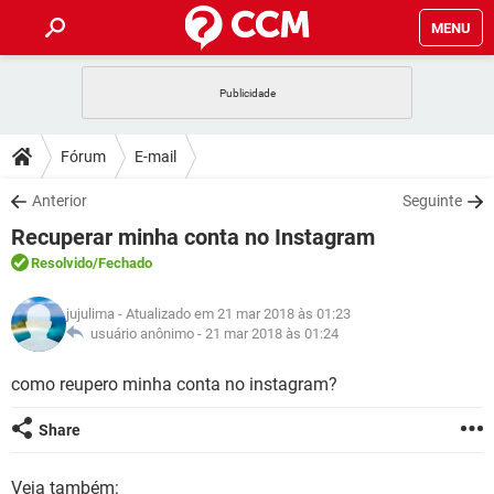
MENU
INÍCIO
JOGOS
WHATSAPP
DICAS
Fórum
E-mail
CELULAR
FACEBOOK
JOGOS
WHATSAPP
DOWNLOADS
Anterior
Seguinte
OUTLOOK
EXCEL
CELULAR
FACEBOOK
Recuperar minha conta no Instagram
INSTAGRAM
JOGOS
GMAIL
WHATSAPP
FÓRUM
OUTLOOK
EXCEL
Resolvido
/Fechado
GUIA DE COMPRAS
CELULAR
FACEBOOK
INSTAGRAM
JOGOS
GMAIL
WHATSAPP
GLOSSÁRIO
OUTLOOK
jujulima
- Atualizado em 21 mar 2018 às 01:23
EXCEL
GUIA DE COMPRAS
CELULAR
FACEBOOK
usuário anônimo -
21 mar 2018 às 01:24
INSTAGRAM
JOGOS
GMAIL
WHATSAPP
OUTLOOK
EXCEL
como reupero minha conta no instagram?
GUIA DE COMPRAS
CELULAR
FACEBOOK
INSTAGRAM
GMAIL
OUTLOOK
EXCEL
Share
GUIA DE COMPRAS
INSTAGRAM
GMAIL
Veja também: