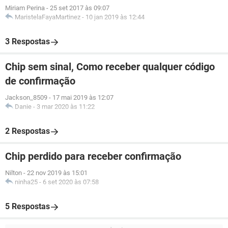
Miriam Perina
-
25 set 2017 às 09:07
MaristelaFayaMartinez
-
10 jan 2019 às 12:44
3 Respostas
Chip sem sinal, Como receber qualquer código
de confirmação
Jackson_8509
-
17 mai 2019 às 12:07
Danie
-
3 mar 2020 às 11:22
2 Respostas
Chip perdido para receber confirmação
Nilton
-
22 nov 2019 às 15:01
ninha25
-
6 set 2020 às 07:58
5 Respostas