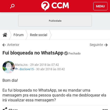
MENU
INÍCIO
JOGOS
WHATSAPP
DICAS
Fórum
Rede social
CELULAR
FACEBOOK
JOGOS
WHATSAPP
DOWNLOADS
Anterior
Seguinte
OUTLOOK
EXCEL
CELULAR
FACEBOOK
Fui bloqueada no WhatsApp
INSTAGRAM
JOGOS
GMAIL
WHATSAPP
Fechado
FÓRUM
OUTLOOK
EXCEL
GUIA DE COMPRAS
CELULAR
FACEBOOK
MariaJos
- 29 abr 2018 às 07:42
INSTAGRAM
JOGOS
GMAIL
WHATSAPP
GLOSSÁRIO
doclove15
-
30 abr 2018 às 00:42
OUTLOOK
EXCEL
GUIA DE COMPRAS
CELULAR
FACEBOOK
INSTAGRAM
JOGOS
GMAIL
WHATSAPP
Bom dia!
OUTLOOK
EXCEL
GUIA DE COMPRAS
CELULAR
FACEBOOK
Eu fui bloqueada no WhatsApp, se eu mandar uma
INSTAGRAM
GMAIL
mensagem pra essa pessoa quando ela me desbloquear ela
OUTLOOK
EXCEL
GUIA DE COMPRAS
irá visualizar essa mensagem?
INSTAGRAM
GMAIL