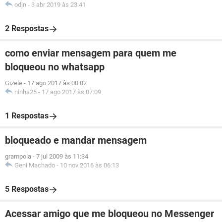
odjn
-
3 abr 2019 às 23:41
2 Respostas
como enviar mensagem para quem me
bloqueou no whatsapp
Gizele
-
17 ago 2017 às 00:02
ninha25
-
17 ago 2017 às 07:09
1 Respostas
bloqueado e mandar mensagem
grampola
-
7 jul 2009 às 11:34
Geni Machado
-
10 nov 2016 às 06:13
5 Respostas
Acessar amigo que me bloqueou no Messenger