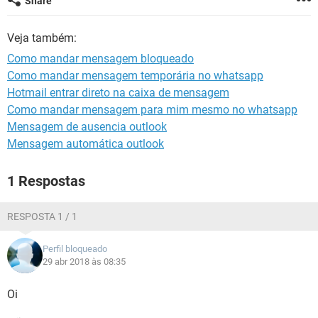
Share
GUIA DE COMPRAS
Veja também:
Como mandar mensagem bloqueado
Como mandar mensagem temporária no whatsapp
Hotmail entrar direto na caixa de mensagem
Como mandar mensagem para mim mesmo no whatsapp
Mensagem de ausencia outlook
Mensagem automática outlook
1 Respostas
RESPOSTA 1 / 1
Perfil bloqueado
29 abr 2018 às 08:35
Oi