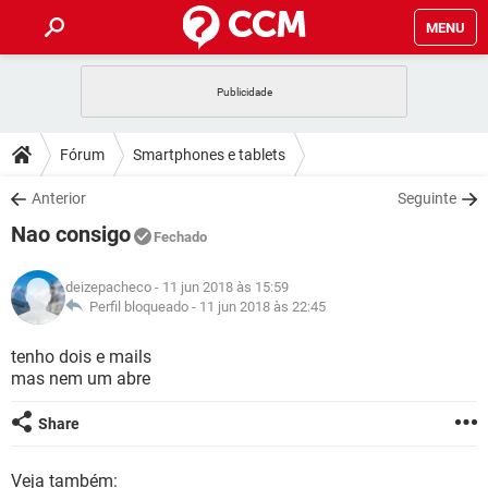
MENU
INÍCIO
JOGOS
WHATSAPP
DICAS
Fórum
Smartphones e tablets
CELULAR
FACEBOOK
JOGOS
WHATSAPP
DOWNLOADS
Anterior
Seguinte
OUTLOOK
EXCEL
CELULAR
FACEBOOK
Nao consigo
INSTAGRAM
JOGOS
GMAIL
WHATSAPP
Fechado
FÓRUM
OUTLOOK
EXCEL
GUIA DE COMPRAS
CELULAR
FACEBOOK
deizepacheco
- 11 jun 2018 às 15:59
INSTAGRAM
JOGOS
GMAIL
WHATSAPP
GLOSSÁRIO
Perfil bloqueado -
11 jun 2018 às 22:45
OUTLOOK
EXCEL
GUIA DE COMPRAS
CELULAR
FACEBOOK
INSTAGRAM
JOGOS
GMAIL
WHATSAPP
tenho dois e mails
OUTLOOK
EXCEL
mas nem um abre
GUIA DE COMPRAS
CELULAR
FACEBOOK
INSTAGRAM
GMAIL
OUTLOOK
EXCEL
Share
GUIA DE COMPRAS
INSTAGRAM
GMAIL
Veja também: