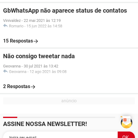
GbWhatsApp não aparece status de contatos
Vinivaldez
-
22 mai 2021 às 12:19
Romario
-
15 jun 2022 às 14:58
15 Respostas
Não consigo tweetar nada
Geovanna
-
30 jul 2021 às 13:42
Geovanna
-
12 ago 2021 às 09:08
2 Respostas
ASSINE NOSSA NEWSLETTER!