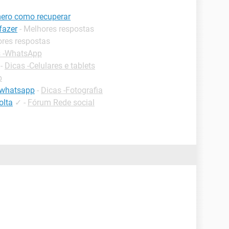
ero como recuperar
fazer
- Melhores respostas
ores respostas
s -WhatsApp
-
Dicas -Celulares e tablets
p
 whatsapp
-
Dicas -Fotografia
olta
✓
-
Fórum Rede social