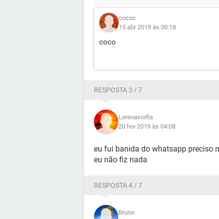
cococ
15 abr 2019 às 00:18
coco
RESPOSTA 3 / 7
Lorenasorfia
20 fev 2019 às 04:08
eu fui banida do whatsapp preciso m
eu não fiz nada
RESPOSTA 4 / 7
Bruno