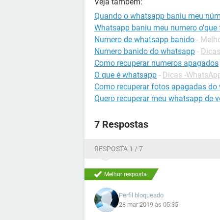
Veja também:
Quando o whatsapp baniu meu núm
Whatsapp baniu meu numero o'que 
Numero de whatsapp banido
- Melh
Numero banido do whatsapp
-
Dica
Como recuperar numeros apagados
O que é whatsapp
-
Dicas -WhatsAp
Como recuperar fotos apagadas do
Quero recuperar meu whatsapp de v
7 Respostas
RESPOSTA 1 / 7
Melhor resposta
Perfil bloqueado
28 mar 2019 às 05:35