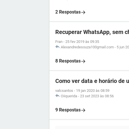
2 Respostas
Recuperar WhatsApp, sem c
Fran
-
25 fev 2019 às 09:35
Alexandredesouza100gmail.com
-
5 jun 2
8 Respostas
Como ver data e horário de
valcsantos
-
19 jan 2020 às 08:59
Oiiquerida
-
23 set 2023 às 08:56
9 Respostas