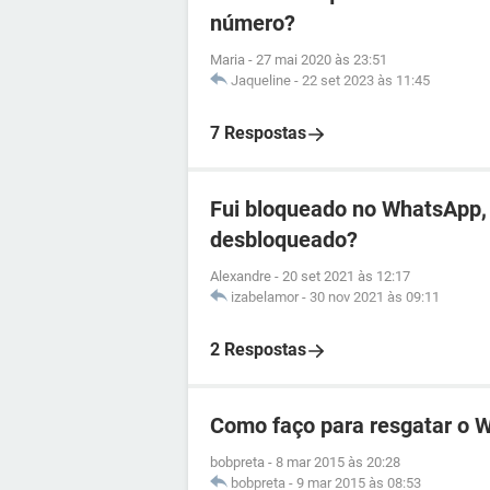
número?
Maria
-
27 mai 2020 às 23:51
Jaqueline
-
22 set 2023 às 11:45
7 Respostas
Fui bloqueado no WhatsApp, 
desbloqueado?
Alexandre
-
20 set 2021 às 12:17
izabelamor
-
30 nov 2021 às 09:11
2 Respostas
Como faço para resgatar o 
bobpreta
-
8 mar 2015 às 20:28
bobpreta
-
9 mar 2015 às 08:53