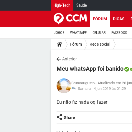
High-Tech
Saúde
FÓRUM
DICAS
JOGOS
WHATSAPP
CELULAR
FACEBOOK
Fórum
Rede social
Anterior
Meu whatsApp foi banido
R
Brunoaugusto
- Atualizado em 26 ju
Samara -
4 jun 2019 às 01:29
Eu não fiz nada oq fazer
Share