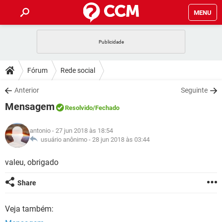
MENU
INÍCIO
JOGOS
WHATSAPP
DICAS
Fórum
Rede social
CELULAR
FACEBOOK
JOGOS
WHATSAPP
DOWNLOADS
Anterior
Seguinte
OUTLOOK
EXCEL
CELULAR
FACEBOOK
Mensagem
INSTAGRAM
JOGOS
GMAIL
WHATSAPP
Resolvido
/Fechado
FÓRUM
OUTLOOK
EXCEL
GUIA DE COMPRAS
CELULAR
FACEBOOK
antonio
- 27 jun 2018 às 18:54
INSTAGRAM
JOGOS
GMAIL
WHATSAPP
GLOSSÁRIO
usuário anônimo -
28 jun 2018 às 03:44
OUTLOOK
EXCEL
GUIA DE COMPRAS
CELULAR
FACEBOOK
INSTAGRAM
JOGOS
GMAIL
WHATSAPP
valeu, obrigado
OUTLOOK
EXCEL
GUIA DE COMPRAS
CELULAR
FACEBOOK
Share
INSTAGRAM
GMAIL
OUTLOOK
EXCEL
GUIA DE COMPRAS
Veja também:
INSTAGRAM
GMAIL