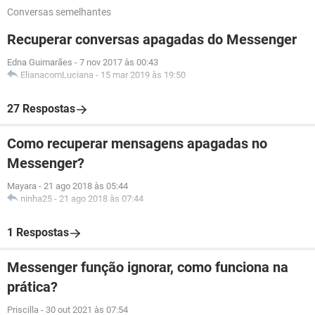
Conversas semelhantes
Recuperar conversas apagadas do Messenger
Edna Guimarães
-
7 nov 2017 às 00:43
ElianacomLuciana
-
15 mar 2019 às 19:50
27 Respostas
Como recuperar mensagens apagadas no
Messenger?
Mayara
-
21 ago 2018 às 05:44
ninha25
-
21 ago 2018 às 07:44
1 Respostas
Messenger função ignorar, como funciona na
prática?
Priscilla
-
30 out 2021 às 07:54