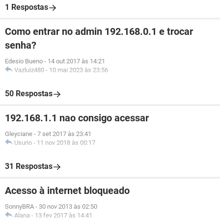
1 Respostas
Como entrar no admin 192.168.0.1 e trocar
senha?
Edesio Bueno
-
14 out 2017 às 14:21
Vazluiz480
-
10 mai 2023 às 23:56
50 Respostas
192.168.1.1 nao consigo acessar
Gleyciane
-
7 set 2017 às 23:41
Usurio
-
11 nov 2018 às 00:17
31 Respostas
Acesso à internet bloqueado
SonnyBRA
-
30 nov 2013 às 02:50
Alana
-
13 fev 2017 às 14:41