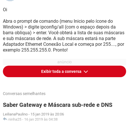
Oi
Abra o prompt de comando (menu Inicio pelo ícone do
Windows) > digite ipconfig/all (com o espaço depois da
barra obliqua) > enter. Você obterá a lista de suas máscaras
e sub máscaras de rede. A sub máscara estará na parte
Adaptador Ethernet Conexão Local e começa por 255...., por
exemplo 255.255.255.0. Pronto!
Exibir toda a conversa
Conversas semelhantes
Saber Gateway e Máscara sub-rede e DNS
LeilianaPaulino
-
15 jan 2019 às 20:06
ninha25
-
16 jan 2019 às 04:38