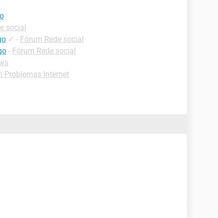
go
e social
go
✓
-
Fórum Rede social
go
-
Fórum Rede social
ws
 Problemas Internet