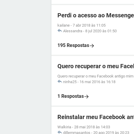
Perdi o acesso ao Messenge
kailane
-
7 abr 2018 às 11:05
Alessandra
-
8 jul 2020 às 01:50
195 Respostas
Quero recuperar o meu Face
Quero recuperar o meu Facebook antigo mim 
ninha25
-
16 mai 2016 às 16:18
1 Respostas
Reinstalar meu Facebook an
Walkiria
-
28 mai 2018 às 14:03
dillemmasantos
-
20 ago 2019 às 20:23