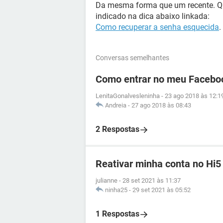
Da mesma forma que um recente. Qu
indicado na dica abaixo linkada:
Como recuperar a senha esquecida
.
Conversas semelhantes
Como entrar no meu Facebo
LenitaGonalvesleninha
-
23 ago 2018 às 12:1
Andreia
-
27 ago 2018 às 08:43
2 Respostas
Reativar minha conta no Hi5
julianne
-
28 set 2021 às 11:37
ninha25
-
29 set 2021 às 05:52
1 Respostas