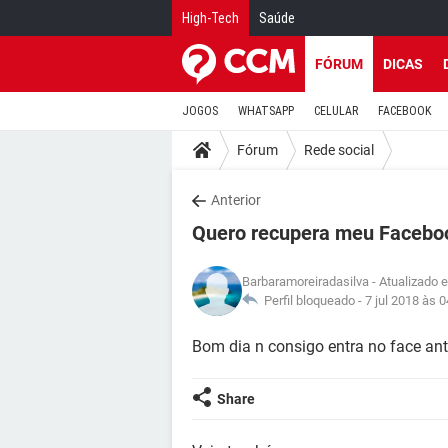
High-Tech
Saúde
FÓRUM
DICAS
JOGOS
WHATSAPP
CELULAR
FACEBOOK
Fórum
Rede social
Anterior
Quero recupera meu Facebo
Barbaramoreiradasilva
- Atualizado 
Perfil bloqueado -
7 jul 2018 às 0
Bom dia n consigo entra no face an
Share