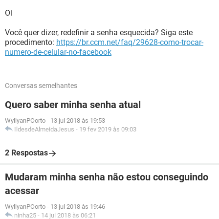
Oi
Você quer dizer, redefinir a senha esquecida? Siga este
procedimento:
https://br.ccm.net/faq/29628-como-trocar-
numero-de-celular-no-facebook
Conversas semelhantes
Quero saber minha senha atual
WyllyanPOorto
-
13 jul 2018 às 19:53
IldesdeAlmeidaJesus
-
19 fev 2019 às 09:03
2 Respostas
Mudaram minha senha não estou conseguindo
acessar
WyllyanPOorto
-
13 jul 2018 às 19:46
ninha25
-
14 jul 2018 às 06:21