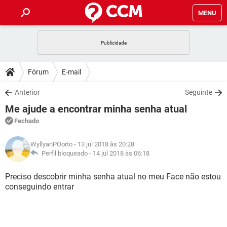
MENU
INÍCIO
JOGOS
WHATSAPP
DICAS
Fórum
E-mail
CELULAR
FACEBOOK
JOGOS
WHATSAPP
DOWNLOADS
Anterior
Seguinte
OUTLOOK
EXCEL
CELULAR
FACEBOOK
Me ajude a encontrar minha senha atual
INSTAGRAM
JOGOS
GMAIL
WHATSAPP
FÓRUM
OUTLOOK
EXCEL
Fechado
GUIA DE COMPRAS
CELULAR
FACEBOOK
INSTAGRAM
JOGOS
GMAIL
WHATSAPP
GLOSSÁRIO
OUTLOOK
WyllyanPOorto
- 13 jul 2018 às 20:28
EXCEL
GUIA DE COMPRAS
CELULAR
FACEBOOK
Perfil bloqueado -
14 jul 2018 às 06:18
INSTAGRAM
JOGOS
GMAIL
WHATSAPP
OUTLOOK
EXCEL
Preciso descobrir minha senha atual no meu Face não estou
GUIA DE COMPRAS
CELULAR
FACEBOOK
conseguindo entrar
INSTAGRAM
GMAIL
OUTLOOK
EXCEL
GUIA DE COMPRAS
INSTAGRAM
GMAIL