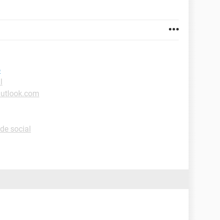
o
l
Outlook.com
de social