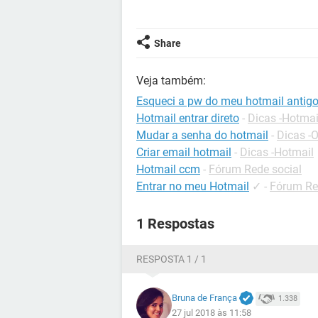
Share
Veja também:
Esqueci a pw do meu hotmail antig
Hotmail entrar direto
-
Dicas -Hotmai
Mudar a senha do hotmail
-
Dicas -
Criar email hotmail
-
Dicas -Hotmail
Hotmail ccm
-
Fórum Rede social
Entrar no meu Hotmail
✓
-
Fórum Re
1 Respostas
RESPOSTA 1 / 1
Bruna de França
1.338
27 jul 2018 às 11:58