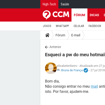
High-Tech
Saúde
FÓRUM
DICAS
JOGOS
WHATSAPP
CELULAR
FACEBOOK
Fórum
E-mail
Anterior
Esqueci a pw do meu hotmail
elisabeteribeiro
- Atualizado em 27 j
Bruna de França
-
27 jul 2018
Bom dia,
Não consigo entrar no meu
mail
ant
isto. Por favor, ajudem-me.