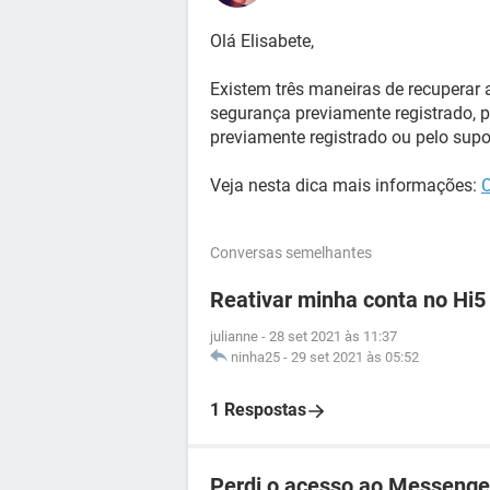
Olá Elisabete,
Existem três maneiras de recuperar 
segurança previamente registrado,
previamente registrado ou pelo supor
Veja nesta dica mais informações:
C
Conversas semelhantes
Reativar minha conta no Hi5
julianne
-
28 set 2021 às 11:37
ninha25
-
29 set 2021 às 05:52
1 Respostas
Perdi o acesso ao Messenge