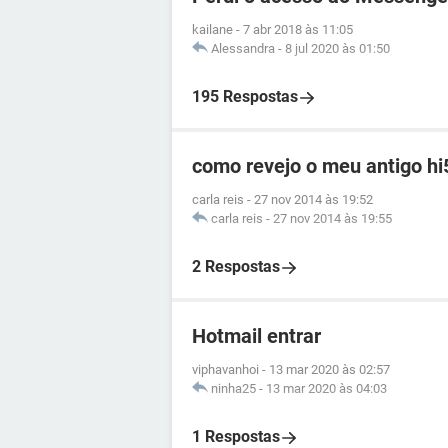
kailane
-
7 abr 2018 às 11:05
Alessandra
-
8 jul 2020 às 01:50
195 Respostas
como revejo o meu antigo hi
carla reis
-
27 nov 2014 às 19:52
carla reis
-
27 nov 2014 às 19:55
2 Respostas
Hotmail entrar
viphavanhoi
-
13 mar 2020 às 02:57
ninha25
-
13 mar 2020 às 04:03
1 Respostas