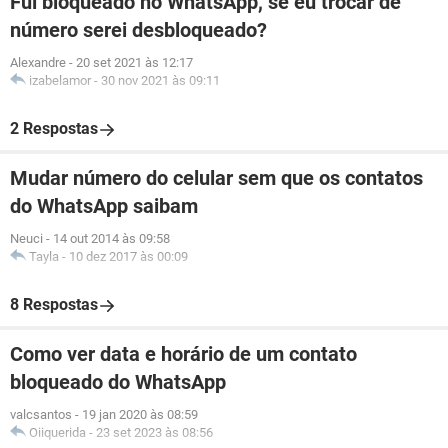
Fui bloqueado no WhatsApp, se eu trocar de
número serei desbloqueado?
Alexandre
-
20 set 2021 às 12:17
izabelamor
-
30 nov 2021 às 09:11
2 Respostas
Mudar número do celular sem que os contatos
do WhatsApp saibam
Neuci
-
14 out 2014 às 09:58
Tayla
-
10 dez 2017 às 00:09
8 Respostas
Como ver data e horário de um contato
bloqueado do WhatsApp
valcsantos
-
19 jan 2020 às 08:59
Oiiquerida
-
23 set 2023 às 08:56