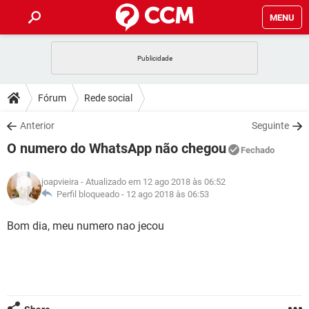
MENU
INÍCIO
JOGOS
WHATSAPP
DICAS
Fórum
Rede social
CELULAR
FACEBOOK
JOGOS
WHATSAPP
DOWNLOADS
Anterior
Seguinte
OUTLOOK
EXCEL
CELULAR
FACEBOOK
O numero do WhatsApp não chegou
INSTAGRAM
JOGOS
GMAIL
WHATSAPP
Fechado
FÓRUM
OUTLOOK
EXCEL
GUIA DE COMPRAS
CELULAR
FACEBOOK
joapvieira
- Atualizado em 12 ago 2018 às 06:52
INSTAGRAM
JOGOS
GMAIL
WHATSAPP
GLOSSÁRIO
Perfil bloqueado -
12 ago 2018 às 06:53
OUTLOOK
EXCEL
GUIA DE COMPRAS
CELULAR
FACEBOOK
INSTAGRAM
JOGOS
GMAIL
WHATSAPP
Bom dia, meu numero nao jecou
OUTLOOK
EXCEL
GUIA DE COMPRAS
CELULAR
FACEBOOK
INSTAGRAM
GMAIL
OUTLOOK
EXCEL
GUIA DE COMPRAS
INSTAGRAM
GMAIL