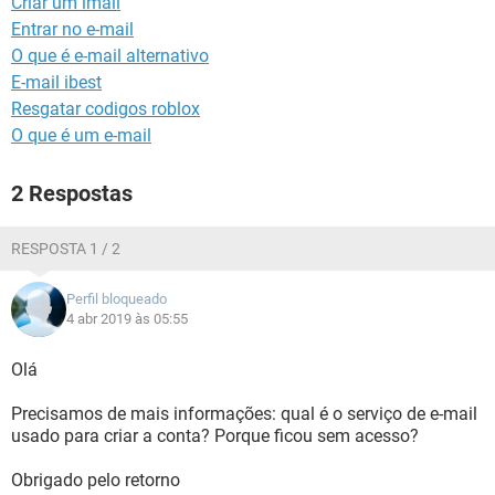
Criar um imail
GUIA DE COMPRAS
Entrar no e-mail
O que é e-mail alternativo
E-mail ibest
Resgatar codigos roblox
O que é um e-mail
2 Respostas
RESPOSTA 1 / 2
Perfil bloqueado
4 abr 2019 às 05:55
Olá
Precisamos de mais informações: qual é o serviço de e-mail
usado para criar a conta? Porque ficou sem acesso?
Obrigado pelo retorno