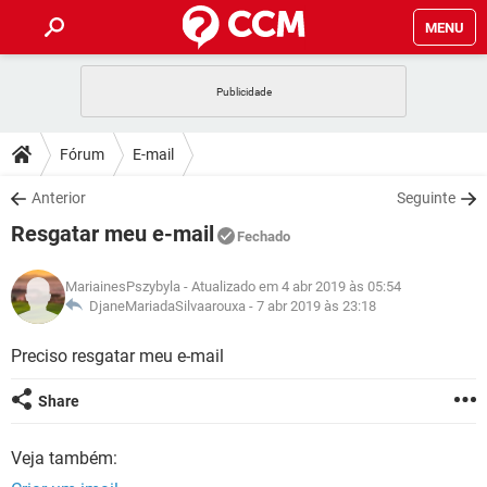
MENU
INÍCIO
JOGOS
WHATSAPP
DICAS
Fórum
E-mail
CELULAR
FACEBOOK
JOGOS
WHATSAPP
DOWNLOADS
Anterior
Seguinte
OUTLOOK
EXCEL
CELULAR
FACEBOOK
Resgatar meu e-mail
INSTAGRAM
JOGOS
GMAIL
WHATSAPP
Fechado
FÓRUM
OUTLOOK
EXCEL
GUIA DE COMPRAS
CELULAR
FACEBOOK
MariainesPszybyla
- Atualizado em 4 abr 2019 às 05:54
INSTAGRAM
JOGOS
GMAIL
WHATSAPP
GLOSSÁRIO
DjaneMariadaSilvaarouxa -
7 abr 2019 às 23:18
OUTLOOK
EXCEL
GUIA DE COMPRAS
CELULAR
FACEBOOK
INSTAGRAM
JOGOS
GMAIL
WHATSAPP
Preciso resgatar meu e-mail
OUTLOOK
EXCEL
GUIA DE COMPRAS
CELULAR
FACEBOOK
Share
INSTAGRAM
GMAIL
OUTLOOK
EXCEL
GUIA DE COMPRAS
Veja também:
INSTAGRAM
GMAIL