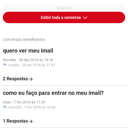
Exibir toda a conversa
Conversas semelhantes
quero ver meu imail
Romilda
-
28 dez 2016 às 14:18
rosalia
-
20 jan 2018 às 11:31
2 Respostas
como eu faço para entrar no meu imail?
chan
-
7 fev 2016 às 11:53
ninha25
-
7 fev 2016 às 16:40
1 Respostas