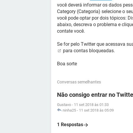
você deverá informar os dados pesso
Category (Categoria) selecione o se
você pode optar por dois tópicos: D
abaixo, descreva o problema e cliqu
contate você.
Se for pelo Twitter que acessava sua
para contas bloqueadas.
Boa sorte
Conversas semelhantes
Não consigo entrar no Twitte
Gustavo
-
11 set 2018 às 01:33
ninha25
-
11 set 2018 às 05:09
1 Respostas