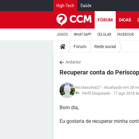
High-Tech
Saúde
FÓRUM
DICAS
JOGOS
WHATSAPP
CELULAR
FACEBOOK
Fórum
Rede social
Anterior
Recuperar conta do Perisco
Nicolassilva27
- Atualizado em 28 m
Perfil bloqueado -
17 ago 2018 à
Bom dia,
Eu gostaria de recuperar minha con