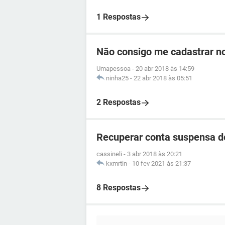
1 Respostas
Não consigo me cadastrar no
Umapessoa
-
20 abr 2018 às 14:59
ninha25
-
22 abr 2018 às 05:51
2 Respostas
Recuperar conta suspensa d
cassineli
-
3 abr 2018 às 20:21
kxmrtin
-
10 fev 2021 às 21:37
8 Respostas