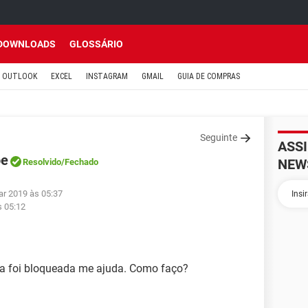
DOWNLOADS
GLOSSÁRIO
OUTLOOK
EXCEL
INSTAGRAM
GMAIL
GUIA DE COMPRAS
Seguinte
ASS
pe
NEW
Resolvido
/Fechado
ar 2019 às 05:37
s 05:12
ta foi bloqueada me ajuda. Como faço?