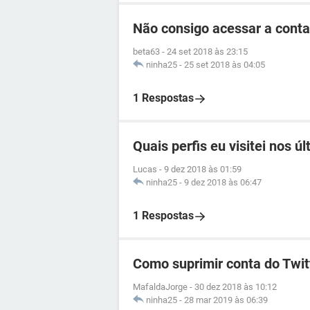
Não consigo acessar a conta
beta63
-
24 set 2018 às 23:15
ninha25
-
25 set 2018 às 04:05
1 Respostas
Quais perfis eu visitei nos ú
Lucas
-
9 dez 2018 às 01:59
ninha25
-
9 dez 2018 às 06:47
1 Respostas
Como suprimir conta do Twi
MafaldaJorge
-
30 dez 2018 às 10:12
ninha25
-
28 mar 2019 às 06:39