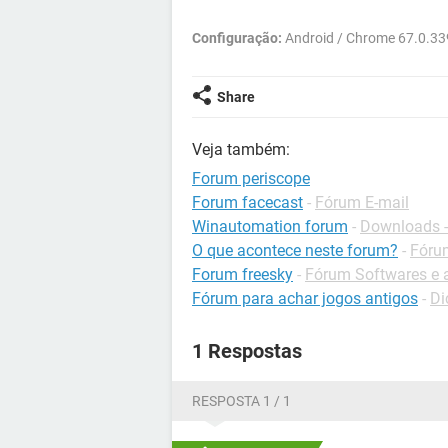
Configuração:
Android / Chrome 67.0.33
Share
Veja também:
Forum periscope
Forum facecast
-
Fórum E-mail
Winautomation forum
-
Downloads -
O que acontece neste forum?
-
Fóru
Forum freesky
-
Fórum Softwares e a
Fórum para achar jogos antigos
-
Di
1 Respostas
RESPOSTA 1 / 1