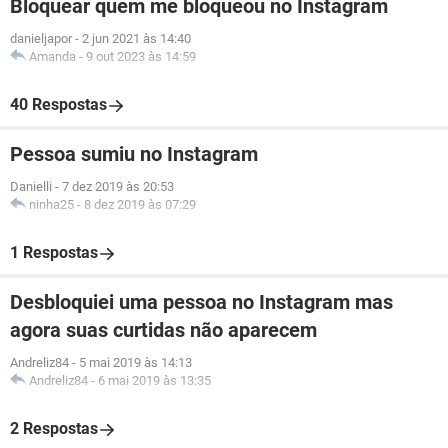
Bloquear quem me bloqueou no Instagram
danieljapor
-
2 jun 2021 às 14:40
Amanda
-
9 out 2023 às 14:59
40 Respostas
Pessoa sumiu no Instagram
Danielli
-
7 dez 2019 às 20:53
ninha25
-
8 dez 2019 às 07:29
1 Respostas
Desbloquiei uma pessoa no Instagram mas
agora suas curtidas não aparecem
Andreliz84
-
5 mai 2019 às 14:13
Andreliz84
-
6 mai 2019 às 13:35
2 Respostas