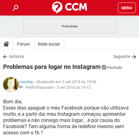
MENU
INÍCIO
JOGOS
WHATSAPP
DICAS
Fórum
Rede social
CELULAR
FACEBOOK
JOGOS
WHATSAPP
DOWNLOADS
Anterior
Seguinte
OUTLOOK
EXCEL
CELULAR
FACEBOOK
Problemas para logar no Instagram
INSTAGRAM
JOGOS
GMAIL
WHATSAPP
Fechado
FÓRUM
OUTLOOK
EXCEL
GUIA DE COMPRAS
CELULAR
FACEBOOK
Leosilvp
- Atualizado em 3 set 2018 às 19:06
INSTAGRAM
JOGOS
GMAIL
WHATSAPP
GLOSSÁRIO
Perfil bloqueado -
3 set 2018 às 19:12
OUTLOOK
EXCEL
GUIA DE COMPRAS
CELULAR
FACEBOOK
INSTAGRAM
JOGOS
GMAIL
WHATSAPP
Bom dia,
OUTLOOK
EXCEL
Esses dias apaguei o meu Facebook porque não utilizava
GUIA DE COMPRAS
CELULAR
FACEBOOK
muito, e a partir daí meu Instagram começou apresentar
INSTAGRAM
GMAIL
problemas e não consigo mais logar... é por causa do
OUTLOOK
EXCEL
GUIA DE COMPRAS
Facebook? Tem alguma forma de redefinir mesmo sem
INSTAGRAM
GMAIL
acesso com o fb ?