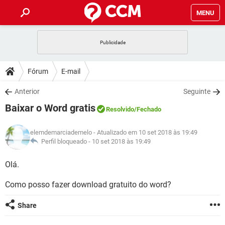
MENU
INÍCIO
JOGOS
WHATSAPP
DICAS
Fórum
E-mail
CELULAR
FACEBOOK
JOGOS
WHATSAPP
DOWNLOADS
Anterior
Seguinte
OUTLOOK
EXCEL
CELULAR
FACEBOOK
Baixar o Word gratis
INSTAGRAM
JOGOS
GMAIL
WHATSAPP
Resolvido
/Fechado
FÓRUM
OUTLOOK
EXCEL
GUIA DE COMPRAS
CELULAR
FACEBOOK
elemdemarciademelo
- Atualizado em 10 set 2018 às 19:49
INSTAGRAM
JOGOS
GMAIL
WHATSAPP
GLOSSÁRIO
Perfil bloqueado -
10 set 2018 às 19:49
OUTLOOK
EXCEL
GUIA DE COMPRAS
CELULAR
FACEBOOK
INSTAGRAM
JOGOS
GMAIL
WHATSAPP
Olá.
OUTLOOK
EXCEL
GUIA DE COMPRAS
CELULAR
FACEBOOK
Como posso fazer download gratuito do word?
INSTAGRAM
GMAIL
OUTLOOK
EXCEL
GUIA DE COMPRAS
Share
INSTAGRAM
GMAIL