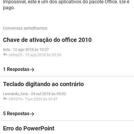
Impossível, este é um dos aplicativos do pacote Office. Ele é
pago.
Conversas semelhantes
Chave de ativação do office 2010
leila
-
12 ago 2018 às 10:27
ninha25
-
13 ago 2018 às 05:24
1 Respostas
Teclado digitando ao contrário
Leonardo_luna
-
24 out 2018 às 05:03
C0Y073
-
7 jun 2023 às 20:47
5 Respostas
Erro do PowerPoint