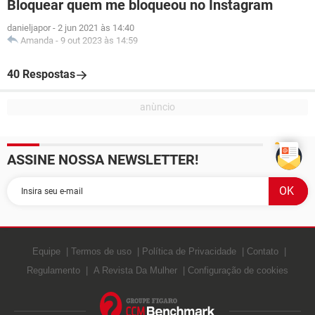
Bloquear quem me bloqueou no Instagram
danieljapor
-
2 jun 2021 às 14:40
Amanda
-
9 out 2023 às 14:59
40 Respostas
ASSINE NOSSA NEWSLETTER!
Equipe
Termos de uso
Política de Privacidade
Contato
Regulamento
A Revista Da Mulher
Configuração de cookies