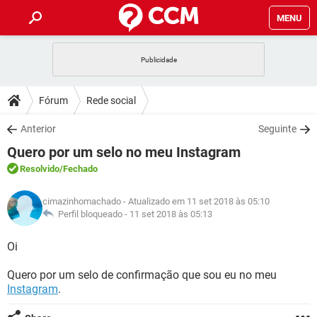
MENU
INÍCIO
JOGOS
WHATSAPP
DICAS
Fórum
Rede social
CELULAR
FACEBOOK
JOGOS
WHATSAPP
DOWNLOADS
Anterior
Seguinte
OUTLOOK
EXCEL
CELULAR
FACEBOOK
Quero por um selo no meu Instagram
INSTAGRAM
JOGOS
GMAIL
WHATSAPP
FÓRUM
OUTLOOK
EXCEL
Resolvido
/Fechado
GUIA DE COMPRAS
CELULAR
FACEBOOK
INSTAGRAM
JOGOS
GMAIL
WHATSAPP
GLOSSÁRIO
OUTLOOK
cimazinhomachado
- Atualizado em 11 set 2018 às 05:10
EXCEL
GUIA DE COMPRAS
CELULAR
FACEBOOK
Perfil bloqueado -
11 set 2018 às 05:13
INSTAGRAM
JOGOS
GMAIL
WHATSAPP
OUTLOOK
EXCEL
Oi
GUIA DE COMPRAS
CELULAR
FACEBOOK
INSTAGRAM
GMAIL
Quero por um selo de confirmação que sou eu no meu
OUTLOOK
EXCEL
GUIA DE COMPRAS
Instagram
.
INSTAGRAM
GMAIL