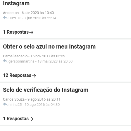
Instagram
Anderson
-
6 abr 2023 às 10:40
C0Y073
-
7 jun 2023 às 22:14
1 Respostas
Obter o selo azul no meu Instagram
Pamellaacacio
-
15 nov 2017 às 05:59
gersoonmartins
-
18 mai 2023 às 20:50
12 Respostas
Selo de verificação do Instagram
Carlos Souza
-
9 ago 2016 às 20:11
ninha25
-
10 ago 2016 às 04:30
1 Respostas