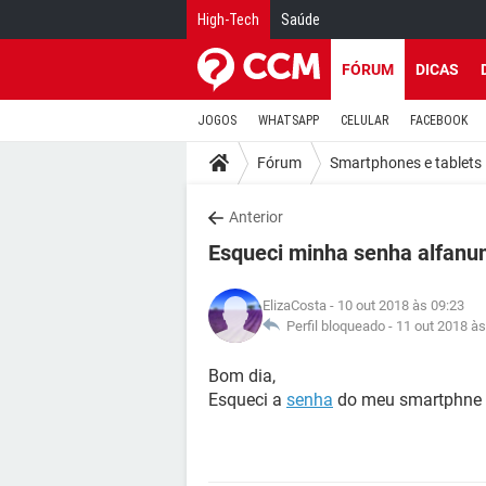
High-Tech
Saúde
FÓRUM
DICAS
JOGOS
WHATSAPP
CELULAR
FACEBOOK
Fórum
Smartphones e tablets
Anterior
Esqueci minha senha alfanu
ElizaCosta
- 10 out 2018 às 09:23
Perfil bloqueado -
11 out 2018 às
Bom dia,
Esqueci a
senha
do meu smartphne 