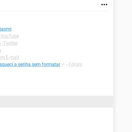
xiaomi
 -YouTube
 -Twitter
a
um E-mail
queci a senha sem formatar
✓
-
Fórum