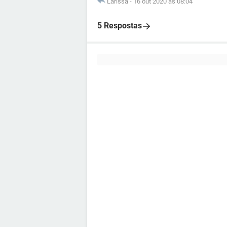
Larissa
-
16 out 2020 às 08:04
5 Respostas