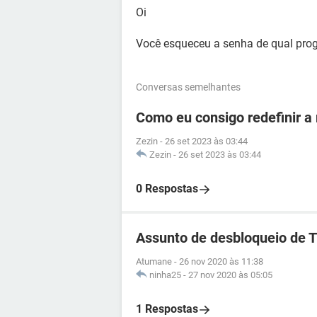
Oi
Você esqueceu a senha de qual prog
Conversas semelhantes
Como eu consigo redefinir a
Zezin
-
26 set 2023 às 03:44
Zezin
-
26 set 2023 às 03:44
0 Respostas
Assunto de desbloqueio de 
Atumane
-
26 nov 2020 às 11:38
ninha25
-
27 nov 2020 às 05:05
1 Respostas