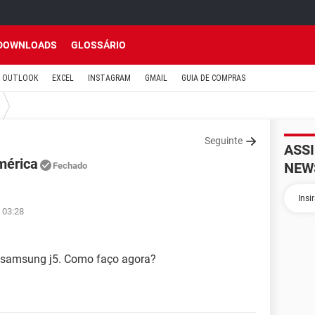
DOWNLOADS
GLOSSÁRIO
OUTLOOK
EXCEL
INSTAGRAM
GMAIL
GUIA DE COMPRAS
Seguinte
ASS
mérica
NEW
Fechado
 03:28
samsung j5. Como faço agora?