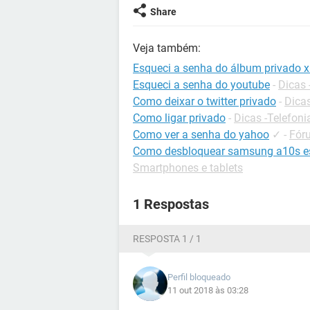
Share
Veja também:
Esqueci a senha do álbum privado 
Esqueci a senha do youtube
-
Dicas
Como deixar o twitter privado
-
Dicas
Como ligar privado
-
Dicas -Telefoni
Como ver a senha do yahoo
✓
-
Fór
Como desbloquear samsung a10s es
Smartphones e tablets
1 Respostas
RESPOSTA 1 / 1
Perfil bloqueado
11 out 2018 às 03:28