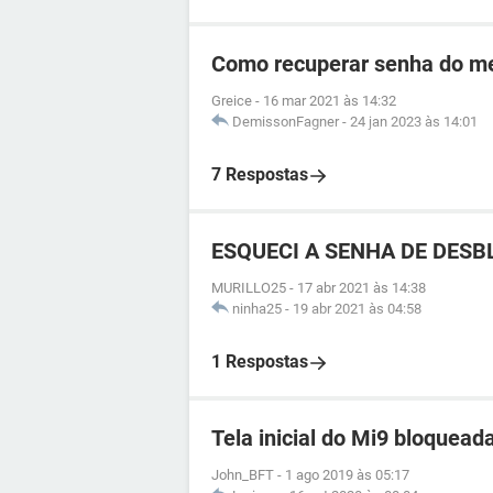
Como recuperar senha do me
Greice
-
16 mar 2021 às 14:32
DemissonFagner
-
24 jan 2023 às 14:01
7 Respostas
ESQUECI A SENHA DE DESBL
MURILLO25
-
17 abr 2021 às 14:38
ninha25
-
19 abr 2021 às 04:58
1 Respostas
Tela inicial do Mi9 bloquead
John_BFT
-
1 ago 2019 às 05:17