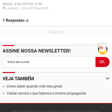
Mariza
-
4 fev 2019 às 21:53
ninha25
-
5 fev 2019 às 04:45
1 Respostas
ASSINE NOSSA NEWSLETTER!
VEJA TAMBÉM
Como saber quando criei meu gmail
Celular escuta o que falamos e mostra propaganda
Equipe
Termos de uso
Política de Privacidade
Contato