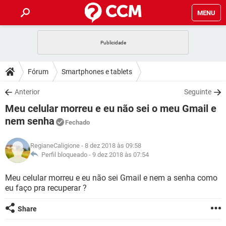
MENU
INÍCIO
JOGOS
WHATSAPP
DICAS
Fórum
Smartphones e tablets
CELULAR
FACEBOOK
JOGOS
WHATSAPP
DOWNLOADS
Anterior
Seguinte
OUTLOOK
EXCEL
CELULAR
FACEBOOK
Meu celular morreu e eu não sei o meu Gmail e
INSTAGRAM
JOGOS
GMAIL
WHATSAPP
FÓRUM
OUTLOOK
EXCEL
nem senha
Fechado
GUIA DE COMPRAS
CELULAR
FACEBOOK
INSTAGRAM
JOGOS
GMAIL
WHATSAPP
GLOSSÁRIO
OUTLOOK
EXCEL
RegianeCaligione
- 8 dez 2018 às 09:58
GUIA DE COMPRAS
CELULAR
FACEBOOK
Perfil bloqueado -
9 dez 2018 às 07:54
INSTAGRAM
JOGOS
GMAIL
WHATSAPP
OUTLOOK
EXCEL
Meu celular morreu e eu não sei Gmail e nem a senha como
GUIA DE COMPRAS
CELULAR
FACEBOOK
INSTAGRAM
GMAIL
eu faço pra recuperar ?
OUTLOOK
EXCEL
GUIA DE COMPRAS
Share
INSTAGRAM
GMAIL