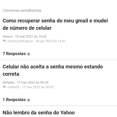
Conversas semelhantes
Como recuperar senha do meu gmail e mudei
de número de celular
Greice
-
16 mar 2021 às 14:32
DemissonFagner
-
24 jan 2023 às 14:01
7 Respostas
Celular não aceita a senha mesmo estando
correta
Rafaela
-
17 mar 2022 às 00:34
ninha25
-
17 mar 2022 às 06:33
1 Respostas
Não lembro da senha do Yahoo